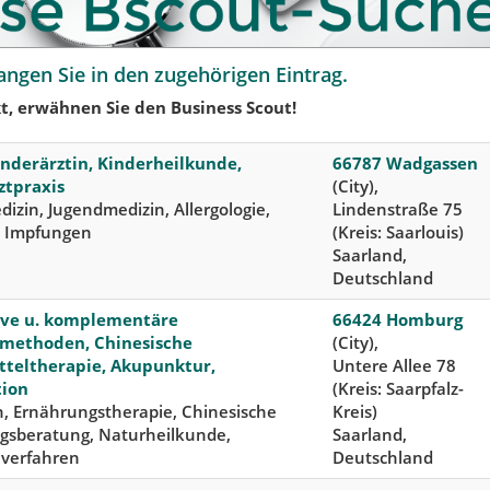
angen Sie in den zugehörigen Eintrag.
t, erwähnen Sie den Business Scout!
inderärztin, Kinderheilkunde,
66787 Wadgassen
ztpraxis
(City),
izin, Jugendmedizin, Allergologie,
Lindenstraße 75
, Impfungen
(Kreis: Saarlouis)
Saarland,
Deutschland
ive u. komplementäre
66424 Homburg
methoden, Chinesische
(City),
tteltherapie, Akupunktur,
Untere Allee 78
tion
(Kreis: Saarpfalz-
, Ernährungstherapie, Chinesische
Kreis)
gsberatung, Naturheilkunde,
Saarland,
lverfahren
Deutschland