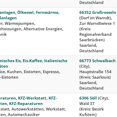
Deutschland
anlagen, Ölkessel, Fernwärme,
66352 Großrosseln
lanlagen
(Dorf im Warndt),
er, Wärmepumpen,
Zur Warndtwiese 1
heizungen, Alternative Energien,
(Kreis:
hnik
Regionalverband
Saarbrücken)
Saarland,
Deutschland
enisches Eis, Eis-Kaffee, Italienische
66773 Schwalbach
täten
(City),
ce, Kuchen, Eistorten, Espresso,
Hauptstraße 154
-Eistorten
(Kreis: Saarlouis)
Saarland,
Deutschland
raturen, KFZ-Werkstatt, KFZ-
6306 Söll
(City),
ten, KFZ-Reparaturen
Wald 37
tatt, Autowerkstätten, Werkstatt,
(Kreis: Bezirk
ten, Automechaniker
Kufstein)