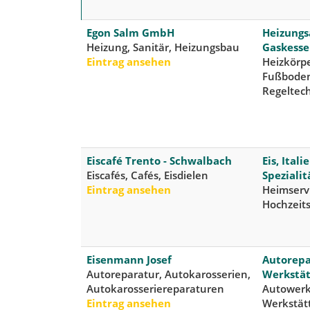
Egon Salm GmbH
Heizungs
Heizung, Sanitär, Heizungsbau
Gaskesse
Eintrag ansehen
Heizkörp
Fußboden
Regeltec
Eiscafé Trento - Schwalbach
Eis, Itali
Eiscafés, Cafés, Eisdielen
Speziali
Eintrag ansehen
Heimservi
Hochzeits
Eisenmann Josef
Autorepa
Autoreparatur, Autokarosserien,
Werkstät
Autokarosseriereparaturen
Autowerks
Eintrag ansehen
Werkstät