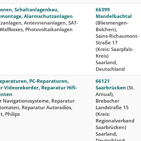
tionen, Schaltanlagenbau,
66399
emontage, Alarmschutzanlagen
Mandelbachtal
utzanlagen, Antennenanlagen, SAT-
(Bliesmengen-
 Wallboxes, Photovoltaikanlagen
Bolchen),
Sains-Richaumont-
Straße 17
(Kreis: Saarpfalz-
Kreis)
Saarland,
Deutschland
eparaturen, PC-Reparaturen,
66121
r Videorekorder, Reparatur Hifi-
Saarbrücken
(St.
nten
Arnual),
r Navigationssysteme, Reparatur
Brebacher
tomaten, Reparatur Autoradios,
Landstraße 15
, Philips
(Kreis:
Regionalverband
Saarbrücken)
Saarland,
Deutschland