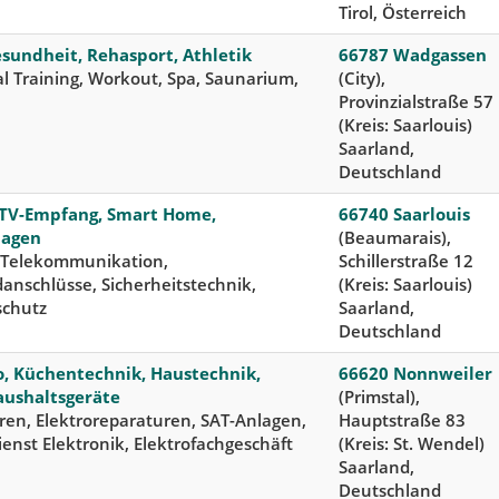
Tirol, Österreich
esundheit, Rehasport, Athletik
66787 Wadgassen
l Training, Workout, Spa, Saunarium,
(City),
Provinzialstraße 57
(Kreis: Saarlouis)
Saarland,
Deutschland
 TV-Empfang, Smart Home,
66740 Saarlouis
lagen
(Beaumarais),
, Telekommunikation,
Schillerstraße 12
anschlüsse, Sicherheitstechnik,
(Kreis: Saarlouis)
schutz
Saarland,
Deutschland
, Küchentechnik, Haustechnik,
66620 Nonnweiler
aushaltsgeräte
(Primstal),
en, Elektroreparaturen, SAT-Anlagen,
Hauptstraße 83
nst Elektronik, Elektrofachgeschäft
(Kreis: St. Wendel)
Saarland,
Deutschland