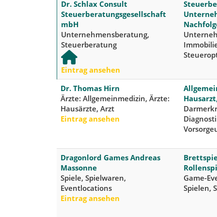
Dr. Schlax Consult
Steuerbe
Steuerberatungsgesellschaft
Unterne
mbH
Nachfolg
Unternehmensberatung,
Unterne
Steuerberatung
Immobili
Steuerop
Eintrag ansehen
Dr. Thomas Hirn
Allgemein
Ärzte: Allgemeinmedizin, Ärzte:
Hausarzt
Hausärzte, Arzt
Darmerkr
Eintrag ansehen
Diagnosti
Vorsorge
Dragonlord Games Andreas
Brettspie
Massonne
Rollensp
Spiele, Spielwaren,
Game-Eve
Eventlocations
Spielen, 
Eintrag ansehen