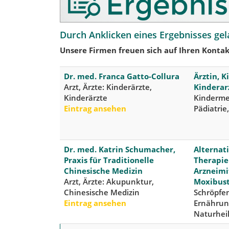
Durch Anklicken eines Ergebnisses gel
Unsere Firmen freuen sich auf Ihren Kontak
Dr. med. Franca Gatto-Collura
Ärztin, K
Arzt, Ärzte: Kinderärzte,
Kinderar
Kinderärzte
Kindermed
Eintrag ansehen
Pädiatrie
Dr. med. Katrin Schumacher,
Alternat
Praxis für Traditionelle
Therapie
Chinesische Medizin
Arzneimi
Arzt, Ärzte: Akupunktur,
Moxibus
Chinesische Medizin
Schröpfen
Eintrag ansehen
Ernährun
Naturhei