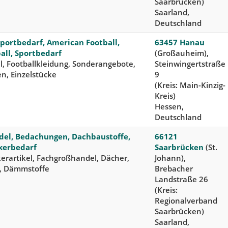
Saarbrücken)
Saarland,
Deutschland
sportbedarf, American Football,
63457 Hanau
all, Sportbedarf
(Großauheim),
l, Footballkleidung, Sonderangebote,
Steinwingertstraße
n, Einzelstücke
9
(Kreis: Main-Kinzig-
Kreis)
Hessen,
Deutschland
el, Bedachungen, Dachbaustoffe,
66121
kerbedarf
Saarbrücken
(St.
erartikel, Fachgroßhandel, Dächer,
Johann),
, Dämmstoffe
Brebacher
Landstraße 26
(Kreis:
Regionalverband
Saarbrücken)
Saarland,