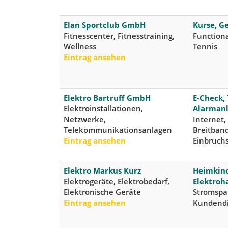
Elan Sportclub GmbH
Kurse, G
Fitnesscenter, Fitnesstraining,
Functiona
Wellness
Tennis
Eintrag ansehen
Elektro Bartruff GmbH
E-Check,
Elektroinstallationen,
Alarman
Netzwerke,
Internet
Telekommunikationsanlagen
Breitband
Eintrag ansehen
Einbruch
Elektro Markus Kurz
Heimkino
Elektrogeräte, Elektrobedarf,
Elektroh
Elektronische Geräte
Stromspar
Eintrag ansehen
Kundendie