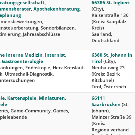
ratungsgesellschaft,
66386 St. Ingbert
hmensberater, Apothekenberatung,
(City),
eplanung
Kaiserstraße 136
hmensbewertungen,
(Kreis: Saarpfalz-
ensteuerberatung, Sonderbilanzen,
Kreis)
timierung, Jahresabschlüsse
Saarland,
Deutschland
e Interne Medizin, Internist,
6380 St. Johann in
, Gastroenterologie
Tirol
(City),
ankungen, Endoskopie, Herz-Kreislauf-
Neubauweg 23
k, Ultraschall-Diagnostik,
(Kreis: Bezirk
untersuchungen
Kitzbühel)
Tirol, Österreich
le, Kartenspiele, Miniaturen,
66111
iele
Saarbrücken
(St.
nts, Game-Community, Games,
Johann),
Spieleabende
Mainzer Straße 39
(Kreis:
Regionalverband