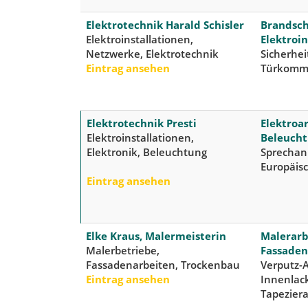
Elektrotechnik Harald Schisler
Brandsch
Elektroinstallationen,
Elektroi
Netzwerke, Elektrotechnik
Sicherhei
Eintrag ansehen
Türkomm
Elektrotechnik Presti
Elektroa
Elektroinstallationen,
Beleucht
Elektronik, Beleuchtung
Sprechan
Europäisc
Eintrag ansehen
Elke Kraus, Malermeisterin
Malerarb
Malerbetriebe,
Fassaden
Fassadenarbeiten, Trockenbau
Verputz-A
Eintrag ansehen
Innenlac
Tapezier