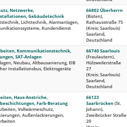
utz, Netzwerke,
66802 Überherrn
nstallationen, Gebäudetechnik
(Bisten),
tstechnik, Lichttechnik, Alarmanlagen,
Rathausstraße 75
unikationssysteme, Kundendienst
(Kreis: Saarlouis)
Saarland,
Deutschland
rbeiten, Kommunikationstechnik,
66740 Saarlouis
ungen, SAT-Anlagen
(Fraulautern),
lagen, Neubau, Altbausanierung, EIB
Hülzweilerstraße
her Installationsbus, Elektrogeräte
27
(Kreis: Saarlouis)
Saarland,
Deutschland
eiten, Haus-Anstriche,
66123
beschichtungen, Farb-Beratung
Saarbrücken
(St.
rbeiten, Vollwärmeschutz,
Johann),
kierungen, Außenlackierungen,
Zweibrücker Straße
arbeiten
20