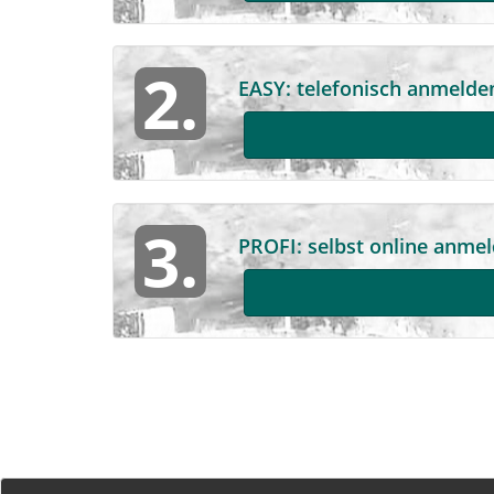
2.
EASY: telefonisch anmelden
3.
PROFI: selbst online anmel