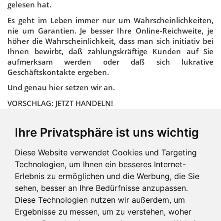
gelesen hat.
Es geht im Leben immer nur um Wahrscheinlichkeiten,
nie um Garantien. Je besser Ihre Online-Reichweite, je
höher die Wahrscheinlichkeit, dass man sich initiativ bei
Ihnen bewirbt, daß zahlungskräftige Kunden auf Sie
aufmerksam werden oder daß sich lukrative
Geschäftskontakte ergeben.
Und genau hier setzen wir an.
VORSCHLAG: JETZT HANDELN!
Melden Sie Ihre Firma doch einfach einmal im Business
Scout an.
Ihre Privatsphäre ist uns wichtig
Dann lehnen Sie sich zurück und schauen, was in
Zukunft passiert.
Diese Website verwendet Cookies und Targeting
Technologien, um Ihnen ein besseres Internet-
Erlebnis zu ermöglichen und die Werbung, die Sie
Weiter zur Anmeldung
sehen, besser an Ihre Bedürfnisse anzupassen.
Diese Technologien nutzen wir außerdem, um
Ergebnisse zu messen, um zu verstehen, woher