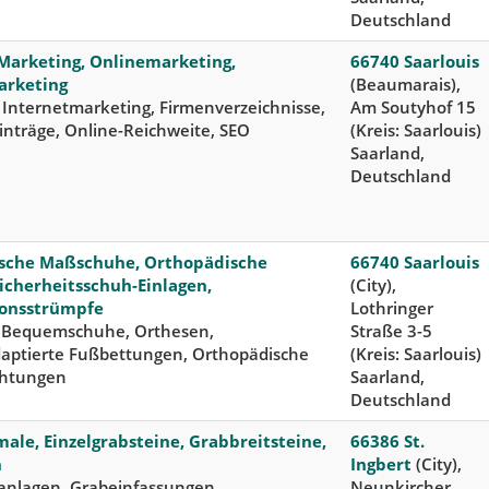
Deutschland
Marketing, Onlinemarketing,
66740 Saarlouis
arketing
(Beaumarais),
 Internetmarketing, Firmenverzeichnisse,
Am Soutyhof 15
nträge, Online-Reichweite, SEO
(Kreis: Saarlouis)
Saarland,
Deutschland
sche Maßschuhe, Orthopädische
66740 Saarlouis
Sicherheitsschuh-Einlagen,
(City),
onsstrümpfe
Lothringer
 Bequemschuhe, Orthesen,
Straße 3-5
aptierte Fußbettungen, Orthopädische
(Kreis: Saarlouis)
chtungen
Saarland,
Deutschland
le, Einzelgrabsteine, Grabbreitsteine,
66386 St.
n
Ingbert
(City),
nlagen, Grabeinfassungen,
Neunkircher