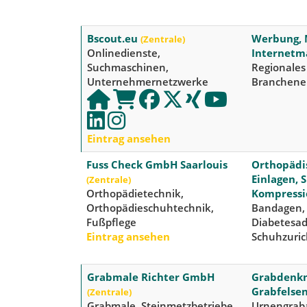
Bscout.eu
Werbung, 
(Zentrale)
Onlinedienste,
Internetm
Suchmaschinen,
Regionales
Unternehmernetzwerke
Branchenei
Eintrag ansehen
Fuss Check GmbH Saarlouis
Orthopädi
Einlagen, 
(Zentrale)
Orthopädietechnik,
Kompressi
Orthopädieschuhtechnik,
Bandagen,
Fußpflege
Diabetesad
Eintrag ansehen
Schuhzuri
Grabmale Richter GmbH
Grabdenkma
Grabfelse
(Zentrale)
Grabmale, Steinmetzbetriebe,
Urnengraba