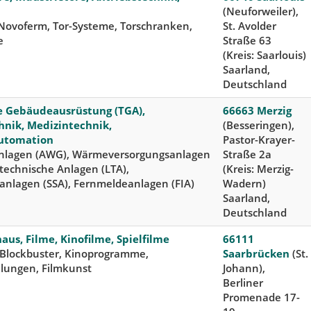
(Neuforweiler),
ovoferm, Tor-Systeme, Torschranken,
St. Avolder
e
Straße 63
(Kreis: Saarlouis)
Saarland,
Deutschland
e Gebäudeausrüstung (TGA),
66663 Merzig
hnik, Medizintechnik,
(Besseringen),
utomation
Pastor-Krayer-
nlagen (AWG), Wärmeversorgungsanlagen
Straße 2a
ttechnische Anlagen (LTA),
(Kreis: Merzig-
anlagen (SSA), Fernmeldeanlagen (FIA)
Wadern)
Saarland,
Deutschland
haus, Filme, Kinofilme, Spielfilme
66111
 Blockbuster, Kinoprogramme,
Saarbrücken
(St.
llungen, Filmkunst
Johann),
Berliner
Promenade 17-