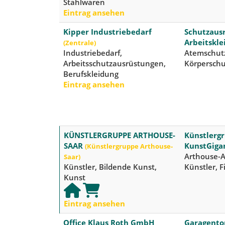
Stahlwaren
Eintrag ansehen
Kipper Industriebedarf
Schutzausr
Arbeitskle
(Zentrale)
Industriebedarf,
Atemschutz
Arbeitsschutzausrüstungen,
Körperschu
Berufskleidung
Eintrag ansehen
KÜNSTLERGRUPPE ARTHOUSE-
Künstlergr
SAAR
KunstGiga
(Künstlergruppe Arthouse-
Arthouse-A
Saar)
Künstler, Bildende Kunst,
Künstler, F
Kunst
Eintrag ansehen
Office Klaus Roth GmbH
Garagentor