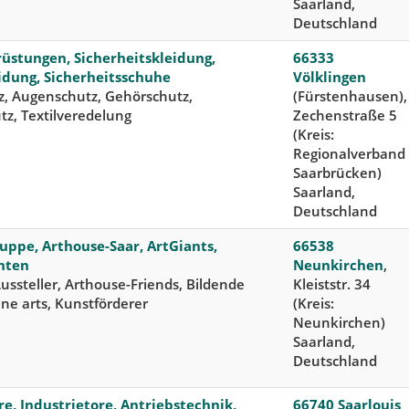
Saarland,
Deutschland
üstungen, Sicherheitskleidung,
66333
idung, Sicherheitsschuhe
Völklingen
, Augenschutz, Gehörschutz,
(Fürstenhausen),
tz, Textilveredelung
Zechenstraße 5
(Kreis:
Regionalverband
Saarbrücken)
Saarland,
Deutschland
uppe, Arthouse-Saar, ArtGiants,
66538
nten
Neunkirchen
,
ussteller, Arthouse-Friends, Bildende
Kleiststr. 34
ine arts, Kunstförderer
(Kreis:
Neunkirchen)
Saarland,
Deutschland
e, Industrietore, Antriebstechnik,
66740 Saarlouis