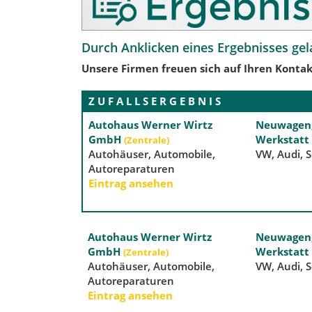
Durch Anklicken eines Ergebnisses gel
Unsere Firmen freuen sich auf Ihren Kontak
Z U F A L L S E R G E B N I S
Autohaus Werner Wirtz
Neuwagen,
GmbH
Werkstatt
(Zentrale)
Autohäuser, Automobile,
VW, Audi, 
Autoreparaturen
Eintrag ansehen
Autohaus Werner Wirtz
Neuwagen,
GmbH
Werkstatt
(Zentrale)
Autohäuser, Automobile,
VW, Audi, 
Autoreparaturen
Eintrag ansehen