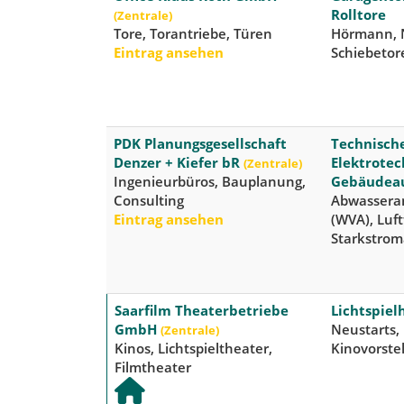
Rolltore
(Zentrale)
Tore, Torantriebe, Türen
Hörmann, N
Eintrag ansehen
Schiebetor
PDK Planungsgesellschaft
Technisch
Denzer + Kiefer bR
Elektrotec
(Zentrale)
Ingenieurbüros, Bauplanung,
Gebäudea
Consulting
Abwassera
Eintrag ansehen
(WVA), Luf
Starkstrom
Saarfilm Theaterbetriebe
Lichtspiel
GmbH
Neustarts,
(Zentrale)
Kinos, Lichtspieltheater,
Kinovorste
Filmtheater