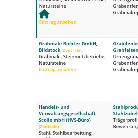
Natursteine
Grabentfe
Grabmalre
Eintrag ansehen
Grabmale Richter GmbH,
Grabdenkma
Bildstock
Grabfelse
(Zentrale)
Grabmale, Steinmetzbetriebe,
Urnengraba
Natursteine
Grabentfe
Eintrag ansehen
Grabmalre
Handels- und
Stahlprodu
Verwaltungsgesellschaft
Stahlzube
Scollo mbH (HVS-Büro)
Trägerprofi
Bewehrung
(Zentrale)
Stahl, Stahlbearbeitung,