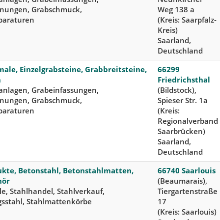
rnungen, Grabschmuck,
Weg 138 a
paraturen
(Kreis: Saarpfalz-
Kreis)
Saarland,
Deutschland
le, Einzelgrabsteine, Grabbreitsteine,
66299
n
Friedrichsthal
nlagen, Grabeinfassungen,
(Bildstock),
rnungen, Grabschmuck,
Spieser Str. 1a
paraturen
(Kreis:
Regionalverband
Saarbrücken)
Saarland,
Deutschland
kte, Betonstahl, Betonstahlmatten,
66740 Saarlouis
hör
(Beaumarais),
le, Stahlhandel, Stahlverkauf,
Tiergartenstraße
sstahl, Stahlmattenkörbe
17
(Kreis: Saarlouis)