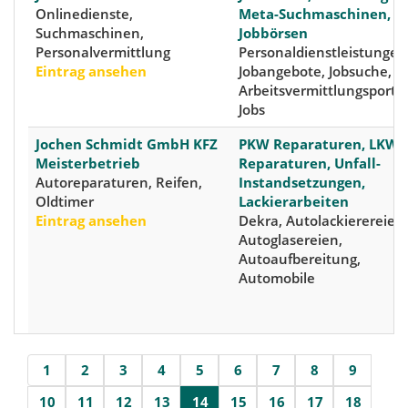
Onlinedienste,
Meta-Suchmaschinen, M
Suchmaschinen,
Jobbörsen
Personalvermittlung
Personaldienstleistungen
Eintrag ansehen
Jobangebote, Jobsuche,
Arbeitsvermittlungsportal
Jobs
Jochen Schmidt GmbH KFZ
PKW Reparaturen, LKW
Meisterbetrieb
Reparaturen, Unfall-
Autoreparaturen, Reifen,
Instandsetzungen,
Oldtimer
Lackierarbeiten
Eintrag ansehen
Dekra, Autolackierereien,
Autoglasereien,
Autoaufbereitung,
Automobile
1
2
3
4
5
6
7
8
9
10
11
12
13
14
15
16
17
18