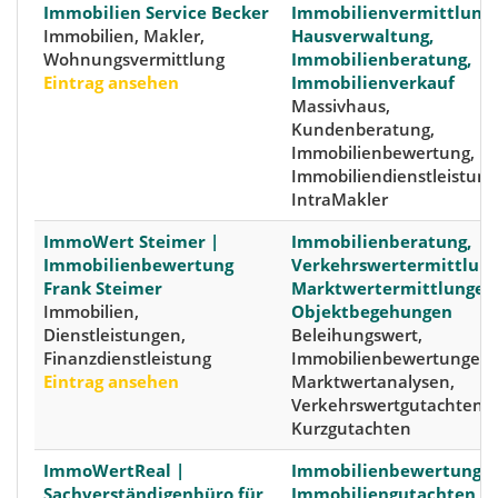
Immobilien Service Becker
Immobilienvermittlung,
Immobilien, Makler,
Hausverwaltung,
Wohnungsvermittlung
Immobilienberatung,
Eintrag ansehen
Immobilienverkauf
Massivhaus,
Kundenberatung,
Immobilienbewertung,
Immobiliendienstleistung
IntraMakler
ImmoWert Steimer |
Immobilienberatung,
Immobilienbewertung
Verkehrswertermittlung
Frank Steimer
Marktwertermittlungen
Immobilien,
Objektbegehungen
Dienstleistungen,
Beleihungswert,
Finanzdienstleistung
Immobilienbewertungen,
Eintrag ansehen
Marktwertanalysen,
Verkehrswertgutachten,
Kurzgutachten
ImmoWertReal |
Immobilienbewertungen
Sachverständigenbüro für
Immobiliengutachten,