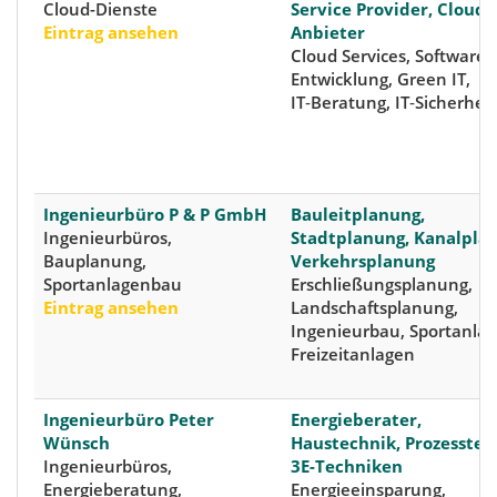
Cloud-Dienste
Service Provider, Cloud-
Eintrag ansehen
Anbieter
Cloud Services, Software-
Entwicklung, Green IT,
IT‑Beratung, IT‑Sicherheit
Ingenieurbüro P & P GmbH
Bauleitplanung,
Ingenieurbüros,
Stadtplanung, Kanalpla
Bauplanung,
Verkehrsplanung
Sportanlagenbau
Erschließungsplanung,
Eintrag ansehen
Landschaftsplanung,
Ingenieurbau, Sportanlag
Freizeitanlagen
Ingenieurbüro Peter
Energieberater,
Wünsch
Haustechnik, Prozesstec
Ingenieurbüros,
3E-Techniken
Energieberatung,
Energieeinsparung,