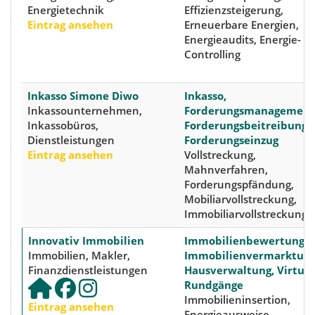
Energietechnik
Effizienzsteigerung,
Eintrag ansehen
Erneuerbare Energien,
Energieaudits, Energie-
Controlling
Inkasso Simone Diwo
Inkasso,
Inkassounternehmen,
Forderungsmanagement
Inkassobüros,
Forderungsbeitreibung,
Dienstleistungen
Forderungseinzug
Eintrag ansehen
Vollstreckung,
Mahnverfahren,
Forderungspfändung,
Mobiliarvollstreckung,
Immobiliarvollstreckung
Innovativ Immobilien
Immobilienbewertungen
Immobilien, Makler,
Immobilienvermarktung
Finanzdienstleistungen
Hausverwaltung, Virtuel
Rundgänge
Immobilieninsertion,
Eintrag ansehen
Energieausweise,