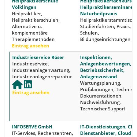
Heilpraktikerschule
Heilpraktikerfachkurse,
Völklingen
Heilpraktikerseminare,
Heilpraktiker,
Naturheilpraxis
Heilpraktikerschulen,
Heilpraktikerstammtisch,
Alternative u.
Studienfahrten, Praxis,
komplementäre
Schulen,
Therapiemethoden
Bildungseinrichtungen
Eintrag ansehen
Industrieservice Röser
Inspektionen,
Industrieservice,
Anlagenbewertungen,
Industrieanlagenwartung,
Betriebssicherheit,
Industrieanlagenreparatur
Anlagenzustand
Wartungsplanung,
Prüfplanungen, Technisc
Eintrag ansehen
Dokumentationen,
Nachweisführung,
Technischer Support
INFOSERVE GmbH
IT-Dienstleistungen, Clo
IT-Services, Rechenzentren,
Dienstanbieter, Cloud