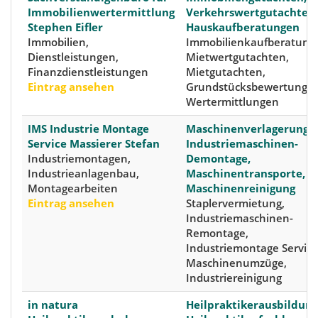
Immobilienwertermittlung
Verkehrswertgutachten,
Stephen Eifler
Hauskaufberatungen
Immobilien,
Immobilienkaufberatung
Dienstleistungen,
Mietwertgutachten,
Finanzdienstleistungen
Mietgutachten,
Eintrag ansehen
Grundstücksbewertungen
Wertermittlungen
IMS Industrie Montage
Maschinenverlagerung,
Service Massierer Stefan
Industriemaschinen-
Industriemontagen,
Demontage,
Industrieanlagenbau,
Maschinentransporte,
Montagearbeiten
Maschinenreinigung
Eintrag ansehen
Staplervermietung,
Industriemaschinen-
Remontage,
Industriemontage Service
Maschinenumzüge,
Industriereinigung
in natura
Heilpraktikerausbildung