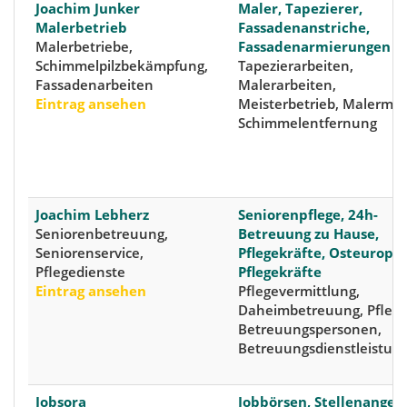
Joachim Junker
Maler, Tapezierer,
Malerbetrieb
Fassadenanstriche,
Malerbetriebe,
Fassadenarmierungen
Schimmelpilzbekämpfung,
Tapezierarbeiten,
Fassadenarbeiten
Malerarbeiten,
Eintrag ansehen
Meisterbetrieb, Malermei
Schimmelentfernung
Joachim Lebherz
Seniorenpflege, 24h-
Seniorenbetreuung,
Betreuung zu Hause,
Seniorenservice,
Pflegekräfte, Osteuropä
Pflegedienste
Pflegekräfte
Eintrag ansehen
Pflegevermittlung,
Daheimbetreuung, Pflege
Betreuungspersonen,
Betreuungsdienstleistun
Jobsora
Jobbörsen, Stellenangeb