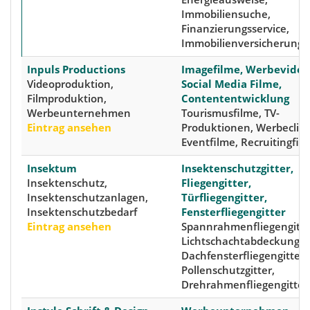
Immobiliensuche,
Finanzierungsservice,
Immobilienversicherung
Inpuls Productions
Imagefilme, Werbevideo
Videoproduktion,
Social Media Filme,
Filmproduktion,
Contententwicklung
Werbeunternehmen
Tourismusfilme, TV-
Eintrag ansehen
Produktionen, Werbeclips
Eventfilme, Recruitingfil
Insektum
Insektenschutzgitter,
Insektenschutz,
Fliegengitter,
Insektenschutzanlagen,
Türfliegengitter,
Insektenschutzbedarf
Fensterfliegengitter
Eintrag ansehen
Spannrahmenfliegengitte
Lichtschachtabdeckungen
Dachfensterfliegengitter,
Pollenschutzgitter,
Drehrahmenfliegengitter