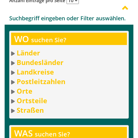
Anzahl Einträge pro Seite
Suchbegriff eingeben oder Filter auswählen.
WO
suchen Sie?
Länder
Bundesländer
Landkreise
Postleitzahlen
Orte
Ortsteile
Straßen
WAS
suchen Sie?