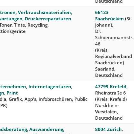
Deutschland
tronen, Verbrauchsmaterialien,
66123
artungen, Druckerreparaturen
Saarbrücken
(St.
Toner, Tinte, Recycling,
Johann),
ktionsgeräte
Dr.
Schoenemannstr.
46
(Kreis:
Regionalverband
Saarbrücken)
Saarland,
Deutschland
ternehmen, Internetagenturen,
47799 Krefeld
,
n, Print
Rheinstraße 6
dia, Grafik, App's, Infobroschüren, Public
(Kreis: Krefeld)
(PR)
Nordrhein-
Westfalen,
Deutschland
dsberatung, Auswanderung,
8004 Zürich
,