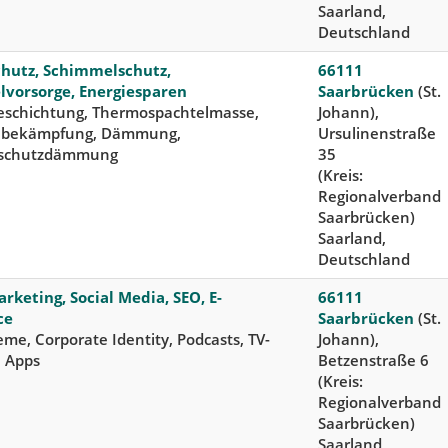
Saarland,
Deutschland
utz, Schimmelschutz,
66111
vorsorge, Energiesparen
Saarbrücken
(St.
schichtung, Thermospachtelmasse,
Johann),
lbekämpfung, Dämmung,
Ursulinenstraße
schutzdämmung
35
(Kreis:
Regionalverband
Saarbrücken)
Saarland,
Deutschland
keting, Social Media, SEO, E-
66111
ce
Saarbrücken
(St.
me, Corporate Identity, Podcasts, TV-
Johann),
 Apps
Betzenstraße 6
(Kreis:
Regionalverband
Saarbrücken)
Saarland,