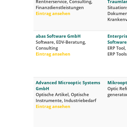
Rentnerservice, Consulting,
Traumlan
Finanzdienstleistungen
Situatio
Eintrag ansehen
Dokument
Krankenv
abas Software GmbH
Enterpri
Software, EDV-Beratung,
Software
Consulting
ERP Tool,
Eintrag ansehen
ERP Tools
Advanced Microoptic Systems
Mikroopti
GmbH
Optic Ref
Optische Artikel, Optische
generator
Instrumente, Industriebedarf
Eintrag ansehen