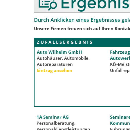
Durch Anklicken eines Ergebnisses gel
Unsere Firmen freuen sich auf Ihren Kontak
Z U F A L L S E R G E B N I S
Auto Wilhelm GmbH
Fahrzeug
Autohäuser, Automobile,
Autowerk
Autoreparaturen
Kfz-Meist
Eintrag ansehen
Unfallrep
1A Seminar AG
Seminare
Personalberatung,
Kommuni
Personaldienstleistungen,
Führungs