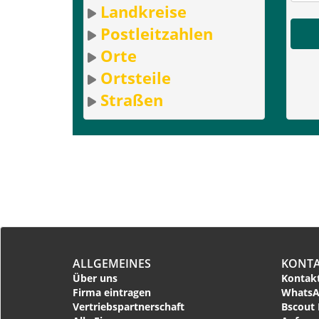
Landkreise
Postleitzahlen
Orte
Ortsteile
Straßen
ALLGEMEINES
KONT
Über uns
Kontakt
Firma eintragen
WhatsA
Vertriebspartnerschaft
Bscout 