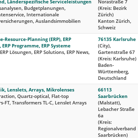
d, Länderspezifische Serviceleistungen
Norastraße 7
nsanalysen, Budgetplanungen,
(Kreis: Bezirk
enservice, Internationale
Zürich)
ersicherungen, Auslandsimmobilien
Kanton Zürich,
Schweiz
se-Resource-Planning (ERP), ERP
76135 Karlsruhe
, ERP Programme, ERP Systeme
(City),
 ERP Lösungen, ERP Solutions, ERP News,
Gartenstraße 67
(Kreis: Karlsruhe)
Baden-
Württemberg,
Deutschland
k, Lenslets, Arrays, Mikrolenses
66113
raction, Quartz-optical, Flat-top
Saarbrücken
s-FT, Transformers TL-C, Lenslet Arrays
(Malstatt),
Lebacher Straße
6a
(Kreis:
Regionalverband
Saarbrücken)