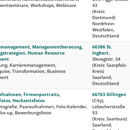
ntseminare, Workshops, Webinare
43
(Kreis:
Dortmund)
Nordrhein-
Westfalen,
Deutschland
bsmanagement, Managementberatung,
66386 St.
gstrategien, Human Resource
Ingbert
,
ment
Slevogtstr. 34
ung, Karrieremanagement,
(Kreis: Saarpfalz-
uise, Transformation, Business
Kreis)
ment
Saarland,
Deutschland
fnahmen, Firmenportraits,
66763 Dillingen
fotos, Hochzeitsfotos
(City),
otografie, Paaraufnahmen, Foto-Kalender,
Lebacherstraße
ke-up, Bewerbungsfotos
93
(Kreis: Saarlouis)
Saarland,