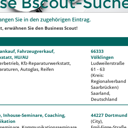
angen Sie in den zugehörigen Eintrag.
t, erwähnen Sie den Business Scout!
ankauf, Fahrzeugverkauf,
66333
statt, HU/AU
Völklingen
erbetrieb, Kfz-Reparaturwerkstatt,
Ludweilerstraße
araturen, Autoglas, Reifen
61 - 63
(Kreis:
Regionalverband
Saarbrücken)
Saarland,
Deutschland
, Inhouse-Seminare, Coaching,
44227 Dortmund
kation
(City),
seminare, Kommunikationsseminare,
Emil-Figge-Straße