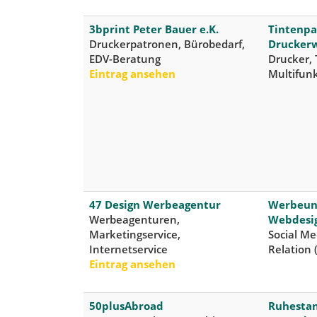
3bprint Peter Bauer e.K.
Tintenpa
Druckerpatronen, Bürobedarf,
Druckerw
EDV-Beratung
Drucker, 
Eintrag ansehen
Multifun
47 Design Werbeagentur
Werbeun
Werbeagenturen,
Webdesig
Marketingservice,
Social Me
Internetservice
Relation 
Eintrag ansehen
50plusAbroad
Ruhestan