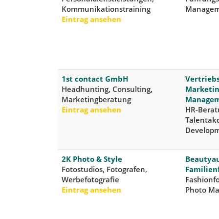
Kommunikationstraining
Manageme
Eintrag ansehen
1st contact GmbH
Vertrie
Headhunting, Consulting,
Marketin
Marketingberatung
Manage
Eintrag ansehen
HR-Berat
Talentakq
Develop
2K Photo & Style
Beautyau
Fotostudios, Fotografen,
Familien
Werbefotografie
Fashionf
Eintrag ansehen
Photo Ma