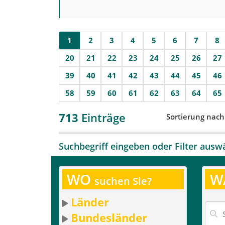
1
2
3
4
5
6
7
8
20
21
22
23
24
25
26
27
39
40
41
42
43
44
45
46
58
59
60
61
62
63
64
65
713
Einträge
Sortierung nac
Suchbegriff eingeben oder Filter ausw
WO
W
suchen Sie?
Länder
Bundesländer