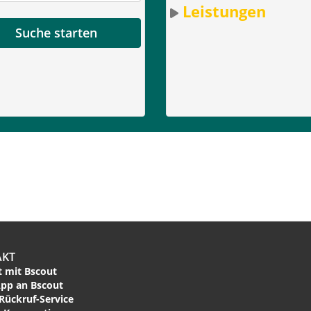
Leistungen
Suche starten
AKT
 mit Bscout
pp an Bscout
Rückruf-Service