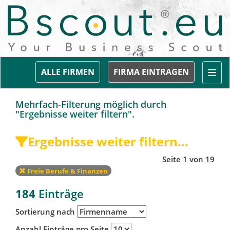
Togg
ALLE FIRMEN
FIRMA EINTRAGEN
Mehrfach-Filterung möglich durch
"Ergebnisse weiter filtern".
Ergebnisse weiter filtern...
Seite 1 von 19
Freie Berufe & Finanzen
184
Einträge
Sortierung nach
Anzahl Einträge pro Seite