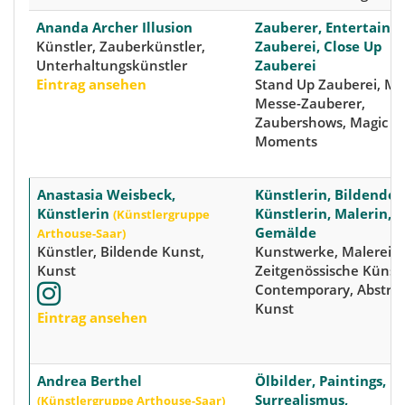
Ananda Archer Illusion
Zauberer, Entertainer
Künstler, Zauberkünstler,
Zauberei, Close Up
Unterhaltungskünstler
Zauberei
Eintrag ansehen
Stand Up Zauberei, Ma
Messe-Zauberer,
Zaubershows, Magic
Moments
Anastasia Weisbeck,
Künstlerin, Bildende
Künstlerin
Künstlerin, Malerin,
(Künstlergruppe
Gemälde
Arthouse-Saar)
Künstler, Bildende Kunst,
Kunstwerke, Malerei,
Kunst
Zeitgenössische Künstl
Contemporary, Abstra
Kunst
Eintrag ansehen
Andrea Berthel
Ölbilder, Paintings,
Surrealismus,
(Künstlergruppe Arthouse-Saar)