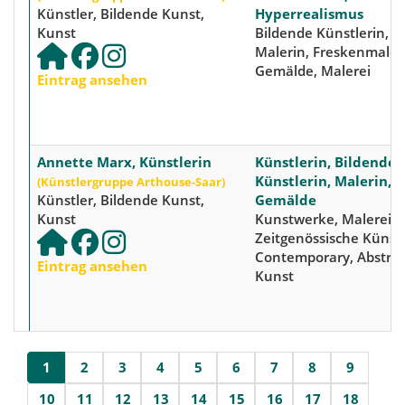
Künstler, Bildende Kunst,
Hyperrealismus
Kunst
Bildende Künstlerin,
Malerin, Freskenmaler
Gemälde, Malerei
Eintrag ansehen
Annette Marx, Künstlerin
Künstlerin, Bildende
Künstlerin, Malerin,
(Künstlergruppe Arthouse-Saar)
Künstler, Bildende Kunst,
Gemälde
Kunst
Kunstwerke, Malerei,
Zeitgenössische Künstl
Contemporary, Abstra
Eintrag ansehen
Kunst
1
2
3
4
5
6
7
8
9
10
11
12
13
14
15
16
17
18