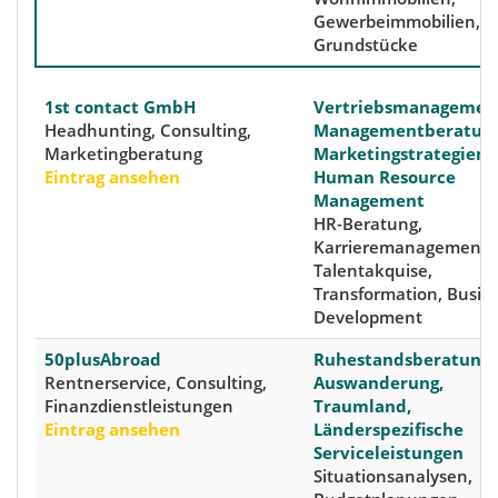
Gewerbeimmobilien,
Grundstücke
1st contact GmbH
Vertriebsmanagemen
Headhunting, Consulting,
Managementberatung
Marketingberatung
Marketingstrategien,
Eintrag ansehen
Human Resource
Management
HR-Beratung,
Karrieremanagement,
Talentakquise,
Transformation, Busin
Development
50plusAbroad
Ruhestandsberatung,
Rentnerservice, Consulting,
Auswanderung,
Finanzdienstleistungen
Traumland,
Eintrag ansehen
Länderspezifische
Serviceleistungen
Situationsanalysen,