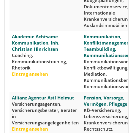
Budgetplanungen,
Dokumentenservice,
Internationale
Krankenversicherunge
Auslandsimmobilien
Akademie Achtsame
Kommunikation,
Kommunikation, Inh.
Konfliktmanagement,
Christian Hinrichsen
Teambuilding,
Coaching,
Kommunikationssemi
Kommunikationstraining,
Kommunikationsvorträ
Rhetorik
Konfliktbewältigung,
Eintrag ansehen
Mediation,
Kommunikationsberat
Kommunikationswork
Allianz Agentur Astl Helmut
Pension, Vorsorge,
Versicherungsagenten,
Vermögen, Pflegegeld
Versicherungsberater, Berater
Kfz-Versicherung,
in
Lebensversicherung,
Versicherungsangelegenheiten
Krankenversicherung,
Eintrag ansehen
Rechtsschutz,