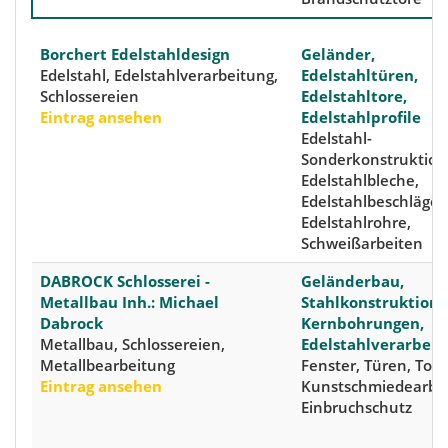
Borchert Edelstahldesign
Geländer,
Edelstahl, Edelstahlverarbeitung,
Edelstahltüren,
Schlossereien
Edelstahltore,
Eintrag ansehen
Edelstahlprofile
Edelstahl-
Sonderkonstruktion
Edelstahlbleche,
Edelstahlbeschläge,
Edelstahlrohre,
Schweißarbeiten
DABROCK Schlosserei -
Geländerbau,
Metallbau Inh.: Michael
Stahlkonstruktione
Dabrock
Kernbohrungen,
Metallbau, Schlossereien,
Edelstahlverarbeit
Metallbearbeitung
Fenster, Türen, Tore
Eintrag ansehen
Kunstschmiedearbei
Einbruchschutz