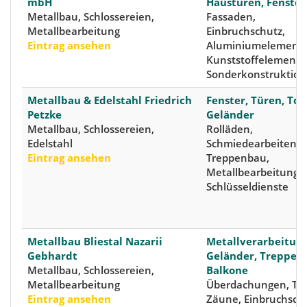
mbH
Haustüren, Fenster
Metallbau, Schlossereien,
Fassaden,
Metallbearbeitung
Einbruchschutz,
Eintrag ansehen
Aluminiumelemente
Kunststoffelemente
Sonderkonstruktio
Metallbau & Edelstahl Friedrich
Fenster, Türen, Tor
Petzke
Geländer
Metallbau, Schlossereien,
Rolläden,
Edelstahl
Schmiedearbeiten,
Eintrag ansehen
Treppenbau,
Metallbearbeitung,
Schlüsseldienste
Metallbau Bliestal Nazarii
Metallverarbeitung
Gebhardt
Geländer, Treppen,
Metallbau, Schlossereien,
Balkone
Metallbearbeitung
Überdachungen, Tor
Eintrag ansehen
Zäune, Einbruchschu