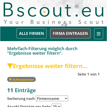
Togg
ALLE FIRMEN
FIRMA EINTRAGEN
Mehrfach-Filterung möglich durch
"Ergebnisse weiter filtern".
Ergebnisse weiter filtern...
Seite 1 von 1
Schlossereien
11
Einträge
Sortierung nach
Anzahl Einträge pro Seite