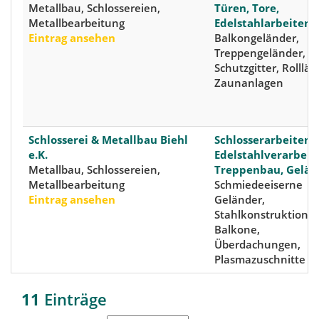
Metallbau, Schlossereien,
Türen, Tore,
Metallbearbeitung
Edelstahlarbeiten
Eintrag ansehen
Balkongeländer,
Treppengeländer,
Schutzgitter, Rollläd
Zaunanlagen
Schlosserei & Metallbau Biehl
Schlosserarbeiten,
e.K.
Edelstahlverarbeit
Metallbau, Schlossereien,
Treppenbau, Gelän
Metallbearbeitung
Schmiedeeiserne
Eintrag ansehen
Geländer,
Stahlkonstruktione
Balkone,
Überdachungen,
Plasmazuschnitte
11
Einträge