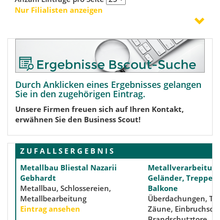
Nur Filialisten anzeigen
Durch Anklicken eines Ergebnisses gelangen
Sie in den zugehörigen Eintrag.
Unsere Firmen freuen sich auf Ihren Kontakt,
erwähnen Sie den Business Scout!
Z U F A L L S E R G E B N I S
Metallbau Bliestal Nazarii
Metallverarbeitung
Gebhardt
Geländer, Treppen,
Metallbau, Schlossereien,
Balkone
Metallbearbeitung
Überdachungen, Tor
Eintrag ansehen
Zäune, Einbruchschu
Brandschutztore