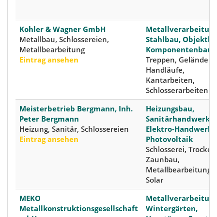
Kohler & Wagner GmbH
Metallverarbeitung
Metallbau, Schlossereien,
Stahlbau, Objektba
Metallbearbeitung
Komponentenbau
Eintrag ansehen
Treppen, Geländer,
Handläufe,
Kantarbeiten,
Schlosserarbeiten
Meisterbetrieb Bergmann, Inh.
Heizungsbau,
Peter Bergmann
Sanitärhandwerk,
Heizung, Sanitär, Schlossereien
Elektro-Handwerk,
Eintrag ansehen
Photovoltaik
Schlosserei, Trocke
Zaunbau,
Metallbearbeitung,
Solar
MEKO
Metallverarbeitung
Metallkonstruktionsgesellschaft
Wintergärten,