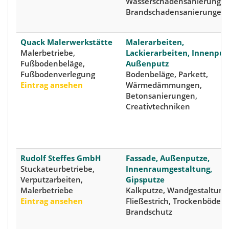
Wasserschadensanierungen
Brandschadensanierungen
Quack Malerwerkstätte
Malerarbeiten,
Malerbetriebe,
Lackierarbeiten, Innenput
Fußbodenbeläge,
Außenputz
Fußbodenverlegung
Bodenbeläge, Parkett,
Eintrag ansehen
Wärmedämmungen,
Betonsanierungen,
Creativtechniken
Rudolf Steffes GmbH
Fassade, Außenputze,
Stuckateurbetriebe,
Innenraumgestaltung,
Verputzarbeiten,
Gipsputze
Malerbetriebe
Kalkputze, Wandgestaltung
Eintrag ansehen
Fließestrich, Trockenböden,
Brandschutz