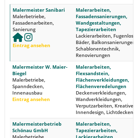
Malermeister Sanibari
Malerarbeiten,
Malerbetriebe,
Fassadensanierungen,
Fassadenarbeiten,
Wandgestaltungen,
Sanierung
Tapezierarbeiten
Lackierarbeiten, Fugenlose
Bäder, Balkonsanierungen,
Eintrag ansehen
Schablonentechnik,
Renovierungen
Malermeister W. Maier-
Malerarbeiten,
Biegel
Flexsandstein,
Malerbetriebe,
Flächenverkleidungen,
Spanndecken,
Flächenveredelungen
Innenausbau
Deckenverkleidungen,
Eintrag ansehen
Wandverkleidungen,
Verputzarbeiten, Kreatives
Innendesign, Lichtdecken
Malermeisterbetrieb
Malerarbeiten,
Schönau GmbH
Tapezierarbeiten,
Malerbetriebe,
Lackierarbeiten,