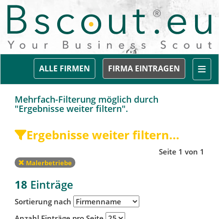
Togg
ALLE FIRMEN
FIRMA EINTRAGEN
Mehrfach-Filterung möglich durch
"Ergebnisse weiter filtern".
Ergebnisse weiter filtern...
Seite 1 von 1
Malerbetriebe
18
Einträge
Sortierung nach
Anzahl Einträge pro Seite