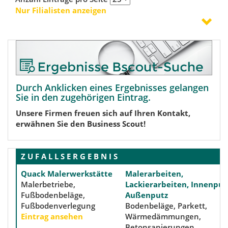
Nur Filialisten anzeigen
Durch Anklicken eines Ergebnisses gelangen
Sie in den zugehörigen Eintrag.
Unsere Firmen freuen sich auf Ihren Kontakt,
erwähnen Sie den Business Scout!
Z U F A L L S E R G E B N I S
Quack Malerwerkstätte
Malerarbeiten,
Malerbetriebe,
Lackierarbeiten, Innenput
Fußbodenbeläge,
Außenputz
Fußbodenverlegung
Bodenbeläge, Parkett,
Eintrag ansehen
Wärmedämmungen,
Betonsanierungen,