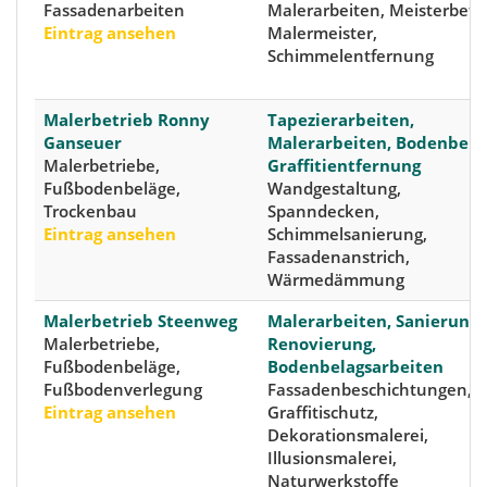
Fassadenarbeiten
Malerarbeiten, Meisterbetri
Eintrag ansehen
Malermeister,
Schimmelentfernung
Malerbetrieb Ronny
Tapezierarbeiten,
Ganseuer
Malerarbeiten, Bodenbelä
Malerbetriebe,
Graffitientfernung
Fußbodenbeläge,
Wandgestaltung,
Trockenbau
Spanndecken,
Eintrag ansehen
Schimmelsanierung,
Fassadenanstrich,
Wärmedämmung
Malerbetrieb Steenweg
Malerarbeiten, Sanierung,
Malerbetriebe,
Renovierung,
Fußbodenbeläge,
Bodenbelagsarbeiten
Fußbodenverlegung
Fassadenbeschichtungen,
Eintrag ansehen
Graffitischutz,
Dekorationsmalerei,
Illusionsmalerei,
Naturwerkstoffe