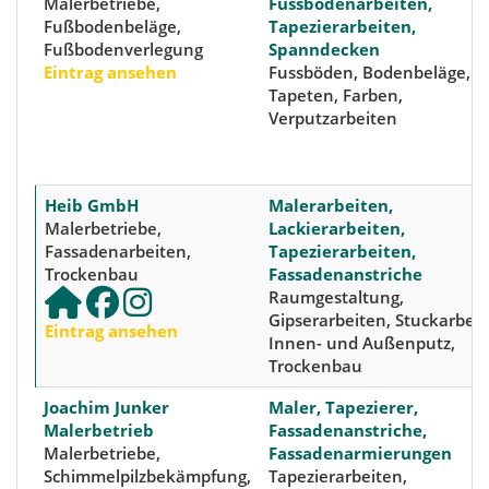
Malerbetriebe,
Fussbodenarbeiten,
Fußbodenbeläge,
Tapezierarbeiten,
Fußbodenverlegung
Spanndecken
Eintrag ansehen
Fussböden, Bodenbeläge,
Tapeten, Farben,
Verputzarbeiten
Heib GmbH
Malerarbeiten,
Malerbetriebe,
Lackierarbeiten,
Fassadenarbeiten,
Tapezierarbeiten,
Trockenbau
Fassadenanstriche
Raumgestaltung,
Gipserarbeiten, Stuckarbeit
Eintrag ansehen
Innen- und Außenputz,
Trockenbau
Joachim Junker
Maler, Tapezierer,
Malerbetrieb
Fassadenanstriche,
Malerbetriebe,
Fassadenarmierungen
Schimmelpilzbekämpfung,
Tapezierarbeiten,