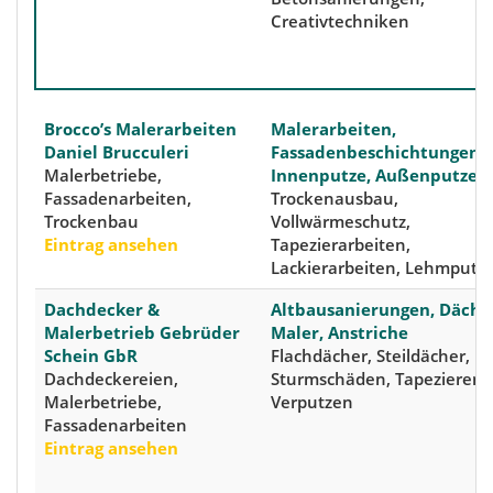
Creativtechniken
Brocco’s Malerarbeiten
Malerarbeiten,
Daniel Brucculeri
Fassadenbeschichtungen,
Malerbetriebe,
Innenputze, Außenputze
Fassadenarbeiten,
Trockenausbau,
Trockenbau
Vollwärmeschutz,
Eintrag ansehen
Tapezierarbeiten,
Lackierarbeiten, Lehmputz
Dachdecker &
Altbausanierungen, Däche
Malerbetrieb Gebrüder
Maler, Anstriche
Schein GbR
Flachdächer, Steildächer,
Dachdeckereien,
Sturmschäden, Tapezieren,
Malerbetriebe,
Verputzen
Fassadenarbeiten
Eintrag ansehen