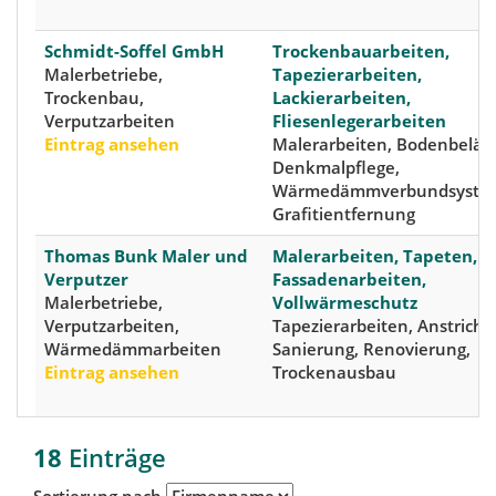
Schmidt-Soffel GmbH
Trockenbauarbeiten,
Malerbetriebe,
Tapezierarbeiten,
Trockenbau,
Lackierarbeiten,
Verputzarbeiten
Fliesenlegerarbeiten
Eintrag ansehen
Malerarbeiten, Bodenbeläg
Denkmalpflege,
Wärmedämmverbundsyste
Grafitientfernung
Thomas Bunk Maler und
Malerarbeiten, Tapeten,
Verputzer
Fassadenarbeiten,
Malerbetriebe,
Vollwärmeschutz
Verputzarbeiten,
Tapezierarbeiten, Anstriche
Wärmedämmarbeiten
Sanierung, Renovierung,
Eintrag ansehen
Trockenausbau
18
Einträge
Sortierung nach