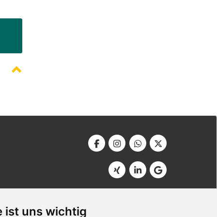
Werbeagentur Bonner
Am Soutyhof 15
 ist uns wichtig
D-66740 Saarlouis