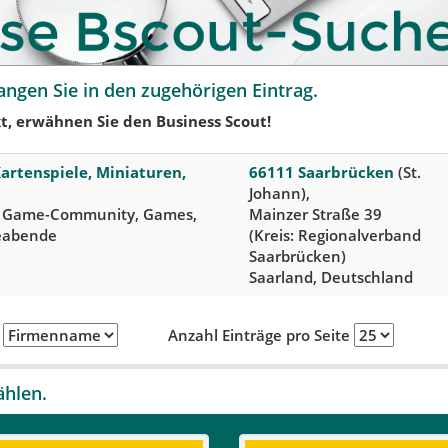
angen Sie in den zugehörigen Eintrag.
t, erwähnen Sie den Business Scout!
Kartenspiele, Miniaturen,
66111 Saarbrücken
(St.
Johann),
, Game-Community, Games,
Mainzer Straße 39
leabende
(Kreis: Regionalverband
Saarbrücken)
Saarland, Deutschland
h
Anzahl Einträge pro Seite
ählen.