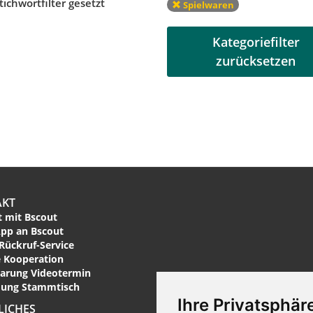
tichwortfilter gesetzt
Spielwaren
Kategoriefilter
zurücksetzen
AKT
 mit Bscout
pp an Bscout
Rückruf-Service
 Kooperation
arung Videotermin
ung Stammtisch
Ihre Privatsphäre
LICHES