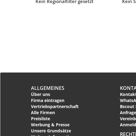
Kein Regionalfilter gesetzt
Kein S
ALLGEMEINES
KONT
Über uns
Kontakt
Firma eintragen
WhatsA
Vertriebspartnerschaft
Bscout 
Alle Firmen
Anfrage
Preisliste
Vereinb
Werbung & Presse
Anmeld
Unsere Grundsätze
RECHT