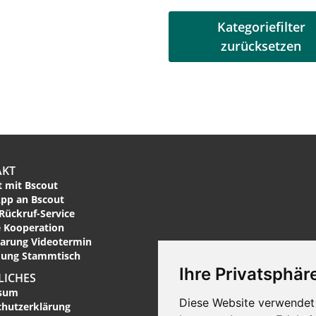
Kategoriefilter
zurücksetzen
AKT
 mit Bscout
pp an Bscout
Rückruf-Service
 Kooperation
arung Videotermin
ung Stammtisch
Ihre Privatsphäre
LICHES
sum
Diese Website verwendet 
chutzerklärung