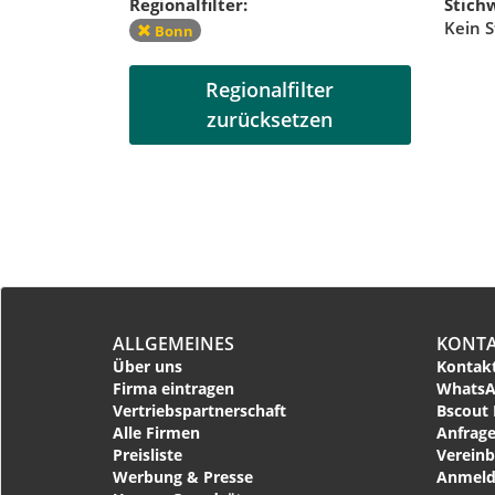
Regionalfilter:
Stichw
Kein S
Bonn
Regionalfilter
zurücksetzen
ALLGEMEINES
KONT
Über uns
Kontakt
Firma eintragen
WhatsA
Vertriebspartnerschaft
Bscout 
Alle Firmen
Anfrage
Preisliste
Vereinb
Werbung & Presse
Anmeld