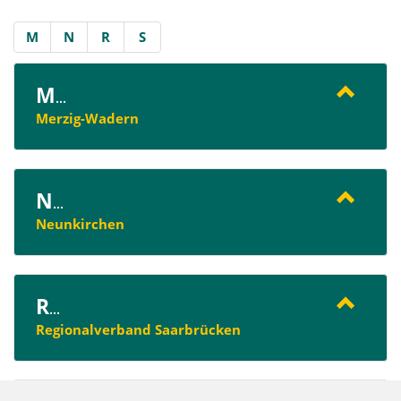
M
N
R
S
M
...
Merzig-Wadern
N
...
Neunkirchen
R
...
Regionalverband Saarbrücken