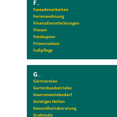
F
...
Fassadenarbeiten
Ferienwohnung
Finanzdienstleistungen
Fliesen
Fotokopien
Friseursalons
Fußpflege
G
...
Gärtnereien
Gartenbaubetriebe
Gastronomiebedarf
Geistiges Heilen
Gesundheitsberatung
Grabmale