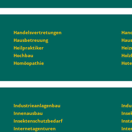
Handelsvertretungen
Han
Hausbetreuung
Haus
Heilpraktiker
Heiz
Hochbau
Holz
Homöopathie
Hote
Industrieanlagenbau
Indu
Innenausbau
Inse
Insektenschutzbedarf
Inst
Internetagenturen
Inte