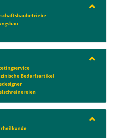
schaftsbaubetriebe
ungsbau
etingservice
zinische Bedarfsartikel
designer
lschreinereien
rheilkunde