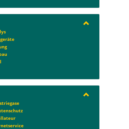
dys
geräte
ung
bau
l
striegase
ktenschutz
allateur
rnetservice