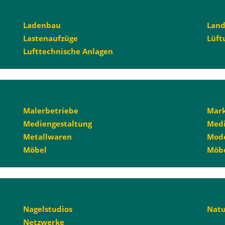
Ladenbau
Land
Lastenaufzüge
Lüft
Lufttechnische Anlagen
Malerbetriebe
Mark
Mediengestaltung
Medi
Metallwaren
Mode
Möbel
Möbe
Nagelstudios
Natu
Netzwerke