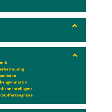
amik
erbetreuung
ponisten
nkengymnastik
tliche Intelligenz
tstofferzeugnisse