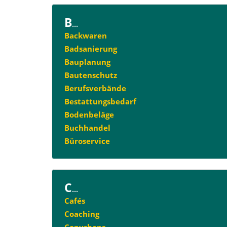
B
...
Backwaren
Badsanierung
Bauplanung
Bautenschutz
Berufsverbände
Bestattungsbedarf
Bodenbeläge
Buchhandel
Büroservice
C
...
Cafés
Coaching