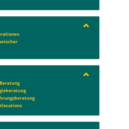
rationen
etscher
Beratung
gieberatung
hrungsberatung
tlocations