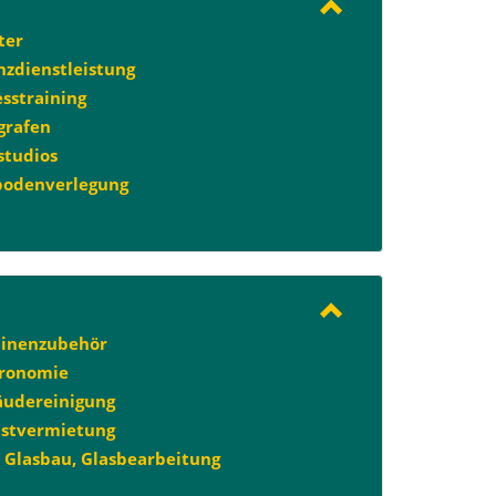
ter
nzdienstleistung
esstraining
grafen
studios
bodenverlegung
inenzubehör
ronomie
udereinigung
stvermietung
, Glasbau, Glasbearbeitung