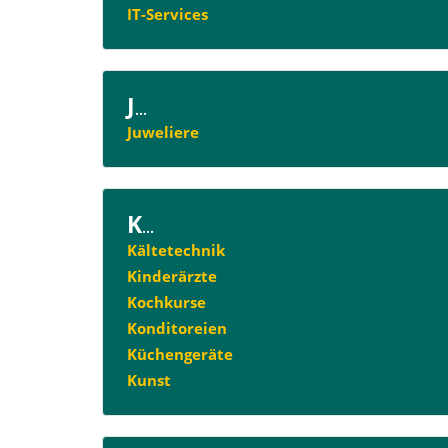
IT-Services
J
...
Juweliere
K
...
Kältetechnik
Kinderärzte
Kochkurse
Konditoreien
Küchengeräte
Kunst