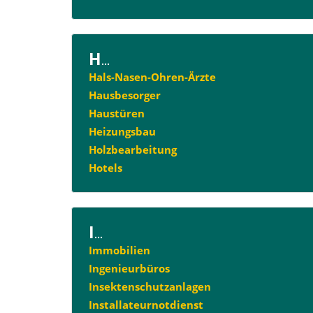
H
...
Hals-Nasen-Ohren-Ärzte
Hausbesorger
Haustüren
Heizungsbau
Holzbearbeitung
Hotels
I
...
Immobilien
Ingenieurbüros
Insektenschutzanlagen
Installateurnotdienst