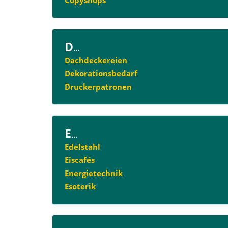
Copyshops
D
...
Dachdeckereien
Dekorationsbedarf
Druckerpatronen
E
...
Edelstahl
Eiscafés
Energietechnik
Esoterik