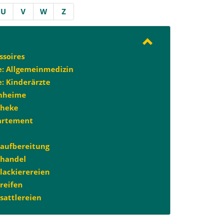
U
V
W
Z
ssoires
e: Allgemeinmedizin
e: Kinderärzte
nheime
theke
artement
aufbereitung
handel
lackierereien
reifen
sattlereien