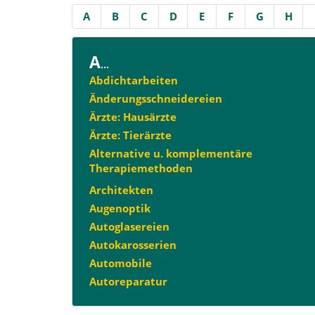
A
B
C
D
E
F
G
H
A
...
Abdichtarbeiten
Änderungsschneidereien
Ärzte: Hausärzte
Ärzte: Tierärzte
Alternative u. komplementäre
Therapiemethoden
Architekten
Augenoptik
Autoglasereien
Autokarosserien
Automobile
Autoreparatur