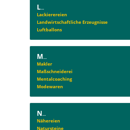
L
...
Lackierereien
Landwirtschaftliche Erzeugnisse
Luftballons
M
...
Makler
Maßschneiderei
Mentalcoaching
Modewaren
N
...
Nähereien
Natursteine