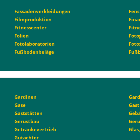
Fassadenverkleidungen
Fens
Filmproduktion
Fina
Fitnesscenter
Fitn
Folien
Foto
Fotolaboratorien
Foto
Fußbodenbeläge
Fuß
Gardinen
Gard
Gase
Gast
Gaststätten
Gebä
Gerüstbau
Gerü
Getränkevertrieb
Glas
Gutachter