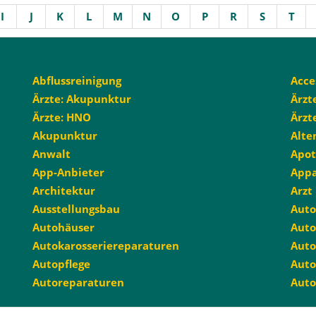
I
J
K
L
M
N
O
P
R
S
T
Abflussreinigung
Acce
Ärzte: Akupunktur
Ärzt
Ärzte: HNO
Ärzt
Akupunktur
Alte
Anwalt
Apo
App-Anbieter
App
Architektur
Arzt
Ausstellungsbau
Auto
Autohäuser
Auto
Autokarosseriereparaturen
Auto
Autopflege
Auto
Autoreparaturen
Auto