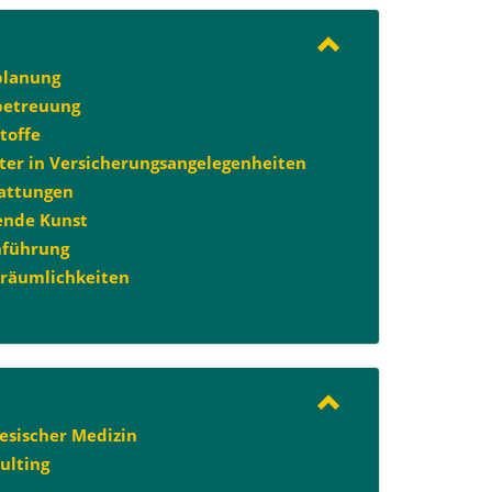
planung
betreuung
toffe
ter in Versicherungsangelegenheiten
attungen
ende Kunst
hführung
räumlichkeiten
esischer Medizin
ulting