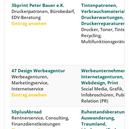
3bprint Peter Bauer e.K.
Tintenpatronen,
Druckerpatronen, Bürobedarf,
Verbrauchsmaterialie
EDV-Beratung
Druckerwartungen,
Eintrag ansehen
Druckerreparaturen
Drucker, Toner, Tinte,
Recycling,
Multifunktionsgeräte
47 Design Werbeagentur
Werbeunternehmen,
Werbeagenturen,
Internetagenturen,
Marketingservice,
Webdesign, Print
Internetservice
Social Media, Grafik, A
Eintrag ansehen
Infobroschüren, Public
Relation (PR)
50plusAbroad
Ruhestandsberatung,
Rentnerservice, Consulting,
Auswanderung,
Finanzdienstleistungen
Traumland,