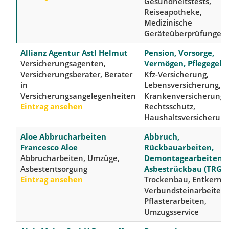
Gesundheitstests,
Reiseapotheke,
Medizinische
Geräteüberprüfungen
Allianz Agentur Astl Helmut
Pension, Vorsorge,
Versicherungsagenten,
Vermögen, Pflegegeld
Versicherungsberater, Berater
Kfz-Versicherung,
in
Lebensversicherung,
Versicherungsangelegenheiten
Krankenversicherung,
Eintrag ansehen
Rechtsschutz,
Haushaltsversicherun
Aloe Abbrucharbeiten
Abbruch,
Francesco Aloe
Rückbauarbeiten,
Abbrucharbeiten, Umzüge,
Demontagearbeiten,
Asbestentsorgung
Asbestrückbau (TRGS)
Eintrag ansehen
Trockenbau, Entkernu
Verbundsteinarbeiten,
Pflasterarbeiten,
Umzugsservice