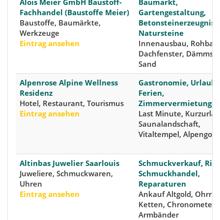
Alois Meier GmbH Baustoff-
Baumarkt,
Fachhandel (Baustoffe Meier)
Gartengestaltung,
Baustoffe, Baumärkte,
Betonsteinerzeugniss
Werkzeuge
Natursteine
Eintrag ansehen
Innenausbau, Rohbau
Dachfenster, Dämmsto
Sand
Alpenrose Alpine Wellness
Gastronomie, Urlaub,
Residenz
Ferien,
Hotel, Restaurant, Tourismus
Zimmervermietunge
Eintrag ansehen
Last Minute, Kurzurlau
Saunalandschaft,
Vitaltempel, Alpengolf
Altinbas Juwelier Saarlouis
Schmuckverkauf, Ring
Juweliere, Schmuckwaren,
Schmuckhandel,
Uhren
Reparaturen
Eintrag ansehen
Ankauf Altgold, Ohrrin
Ketten, Chronometer,
Armbänder