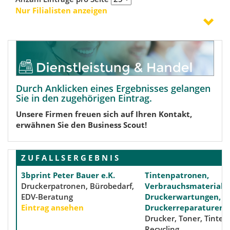
Nur Filialisten anzeigen
Durch Anklicken eines Ergebnisses gelangen
Sie in den zugehörigen Eintrag.
Unsere Firmen freuen sich auf Ihren Kontakt,
erwähnen Sie den Business Scout!
Z U F A L L S E R G E B N I S
3bprint Peter Bauer e.K.
Tintenpatronen,
Druckerpatronen, Bürobedarf,
Verbrauchsmaterialie
EDV-Beratung
Druckerwartungen,
Eintrag ansehen
Druckerreparaturen
Drucker, Toner, Tinte,
Recycling,