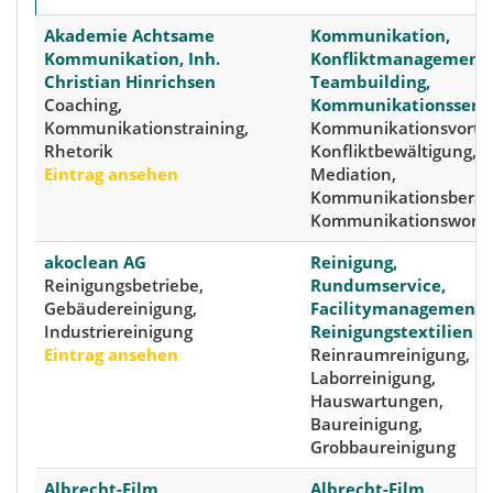
Akademie Achtsame
Kommunikation,
Kommunikation, Inh.
Konfliktmanagement,
Christian Hinrichsen
Teambuilding,
Coaching,
Kommunikationssemi
Kommunikationstraining,
Kommunikationsvorträ
Rhetorik
Konfliktbewältigung,
Eintrag ansehen
Mediation,
Kommunikationsberat
Kommunikationswork
akoclean AG
Reinigung,
Reinigungsbetriebe,
Rundumservice,
Gebäudereinigung,
Facilitymanagement,
Industriereinigung
Reinigungstextilien
Eintrag ansehen
Reinraumreinigung,
Laborreinigung,
Hauswartungen,
Baureinigung,
Grobbaureinigung
Albrecht-Film
Albrecht-Film,