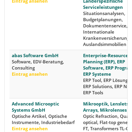
Eintrag ansehen
Länderspezifische
Serviceleistungen
Situationsanalysen,
Budgetplanungen,
Dokumentenservice,
Internationale
Krankenversicherunge
Auslandsimmobilien
abas Software GmbH
Enterprise-Resource-
Software, EDV-Beratung,
Planning (ERP), ERP
Consulting
Software, ERP Progra
Eintrag ansehen
ERP Systeme
ERP Tool, ERP Lösunge
ERP Solutions, ERP New
ERP Tools
Advanced Microoptic
Mikrooptik, Lenslets,
Systems GmbH
Arrays, Mikrolenses
Optische Artikel, Optische
Optic Refraction, Quart
Instrumente, Industriebedarf
optical, Flat-top genera
Eintrag ansehen
FT, Transformers TL-C,