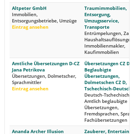
Altpeter GmbH
Traumimmobilien,
Immobilien,
Entsorgung,
Entsorgungsbetriebe, Umzüge
Umzugsservice,
Eintrag ansehen
Transporte
Entrümpelungen, Zau
Haushaltsauflösungen
Immobilienmakler,
Kaufimmobilien
Amtliche Übersetzungen D-CZ
Übersetzungen CZ D,
Jana Petrikova
Beglaubigte
Übersetzungen, Dolmetscher,
Übersetzungen,
Sprachmittler
Dolmetschen CZ D,
Eintrag ansehen
Tschechisch-Deutsch
Deutsch-Tschechisch,
Amtlich beglaubigte
Übersetzungen,
Fremdsprachen, Sprac
Fachübersetzungen
Ananda Archer Illusion
Zauberer, Entertainer