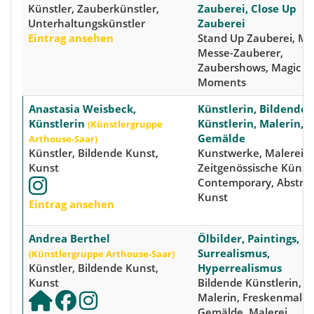
Künstler, Zauberkünstler,
Zauberei, Close Up
Unterhaltungskünstler
Zauberei
Eintrag ansehen
Stand Up Zauberei, Ma
Messe-Zauberer,
Zaubershows, Magic
Moments
Anastasia Weisbeck,
Künstlerin, Bildende
Künstlerin
Künstlerin, Malerin,
(Künstlergruppe
Gemälde
Arthouse-Saar)
Künstler, Bildende Kunst,
Kunstwerke, Malerei,
Kunst
Zeitgenössische Künstl
Contemporary, Abstra
Kunst
Eintrag ansehen
Andrea Berthel
Ölbilder, Paintings,
Surrealismus,
(Künstlergruppe Arthouse-Saar)
Künstler, Bildende Kunst,
Hyperrealismus
Kunst
Bildende Künstlerin,
Malerin, Freskenmaler
Gemälde, Malerei