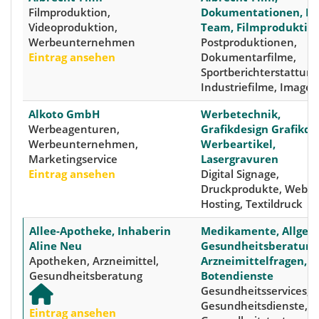
Filmproduktion,
Dokumentationen, EB
Videoproduktion,
Team, Filmproduktio
Werbeunternehmen
Postproduktionen,
Eintrag ansehen
Dokumentarfilme,
Sportberichterstattun
Industriefilme, Imagef
Alkoto GmbH
Werbetechnik,
Werbeagenturen,
Grafikdesign Grafikde
Werbeunternehmen,
Werbeartikel,
Marketingservice
Lasergravuren
Eintrag ansehen
Digital Signage,
Druckprodukte, Webde
Hosting, Textildruck
Allee-Apotheke, Inhaberin
Medikamente, Allgem
Aline Neu
Gesundheitsberatung
Apotheken, Arzneimittel,
Arzneimittelfragen,
Gesundheitsberatung
Botendienste
Gesundheitsservices,
Gesundheitsdienste,
Eintrag ansehen