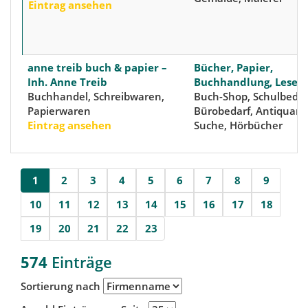
Eintrag ansehen
anne treib buch & papier –
Bücher, Papier,
Inh. Anne Treib
Buchhandlung, Lesen
Buchhandel, Schreibwaren,
Buch-Shop, Schulbedar
Papierwaren
Bürobedarf, Antiquari
Eintrag ansehen
Suche, Hörbücher
1
2
3
4
5
6
7
8
9
10
11
12
13
14
15
16
17
18
19
20
21
22
23
574
Einträge
Sortierung nach