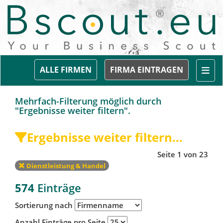
Togg
ALLE FIRMEN
FIRMA EINTRAGEN
Mehrfach-Filterung möglich durch
"Ergebnisse weiter filtern".
Ergebnisse weiter filtern...
Seite 1 von 23
Dienstleistung & Handel
574
Einträge
Sortierung nach
Anzahl Einträge pro Seite