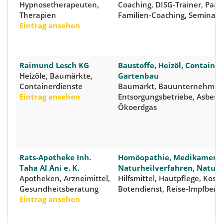
Hypnosetherapeuten,
Coaching, DISG-Trainer, Paar
Therapien
Familien-Coaching, Seminare
Eintrag ansehen
Raimund Lesch KG
Baustoffe, Heizöl, Container
Heizöle, Baumärkte,
Gartenbau
Containerdienste
Baumarkt, Bauunternehmen
Eintrag ansehen
Entsorgungsbetriebe, Asbest
Ökoerdgas
Rats-Apotheke Inh.
Homöopathie, Medikament
Taha Al Ani e. K.
Naturheilverfahren, Natur
Apotheken, Arzneimittel,
Hilfsmittel, Hautpflege, Kosm
Gesundheitsberatung
Botendienst, Reise-Impfbera
Eintrag ansehen