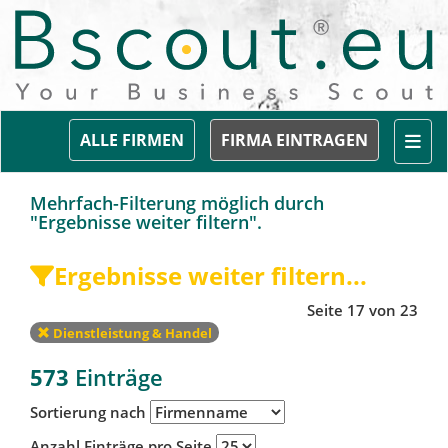
Togg
ALLE FIRMEN
FIRMA EINTRAGEN
Mehrfach-Filterung möglich durch
"Ergebnisse weiter filtern".
Ergebnisse weiter filtern...
Seite 17 von 23
Dienstleistung & Handel
573
Einträge
Sortierung nach
Anzahl Einträge pro Seite