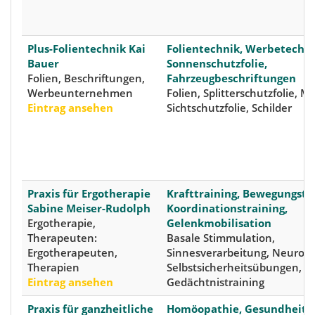
Plus-Folientechnik Kai
Folientechnik, Werbetechni
Bauer
Sonnenschutzfolie,
Folien, Beschriftungen,
Fahrzeugbeschriftungen
Werbeunternehmen
Folien, Splitterschutzfolie, Mi
Eintrag ansehen
Sichtschutzfolie, Schilder
Praxis für Ergotherapie
Krafttraining, Bewegungstra
Sabine Meiser-Rudolph
Koordinationstraining,
Ergotherapie,
Gelenkmobilisation
Therapeuten:
Basale Stimmulation,
Ergotherapeuten,
Sinnesverarbeitung, Neurof
Therapien
Selbstsicherheitsübungen,
Eintrag ansehen
Gedächtnistraining
Praxis für ganzheitliche
Homöopathie, Gesundheits