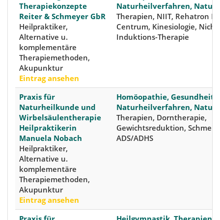
Therapiekonzepte
Naturheilverfahren, Natur
Reiter & Schmeyer GbR
Therapien, NIIT, Rehatron K
Heilpraktiker,
Centrum, Kinesiologie, Nicht
Alternative u.
Induktions-Therapie
komplementäre
Therapiemethoden,
Akupunktur
Eintrag ansehen
Praxis für
Homöopathie, Gesundheits
Naturheilkunde und
Naturheilverfahren, Natur
Wirbelsäulentherapie
Therapien, Dorntherapie,
Heilpraktikerin
Gewichtsreduktion, Schmerzt
Manuela Nobach
ADS/ADHS
Heilpraktiker,
Alternative u.
komplementäre
Therapiemethoden,
Akupunktur
Eintrag ansehen
Praxis für
Heilgymnastik, Therapien,