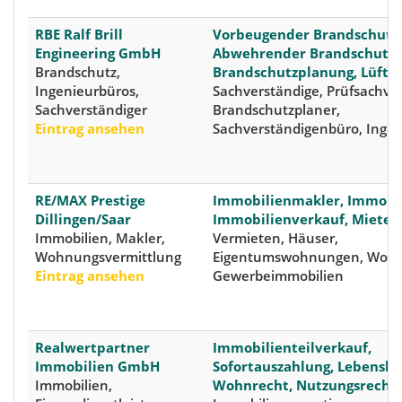
RBE Ralf Brill
Vorbeugender Brandschutz,
Engineering GmbH
Abwehrender Brandschutz,
Brandschutz,
Brandschutzplanung, Lüftu
Ingenieurbüros,
Sachverständige, Prüfsachver
Sachverständiger
Brandschutzplaner,
Eintrag ansehen
Sachverständigenbüro, Inge
RE/MAX Prestige
Immobilienmakler, Immobil
Dillingen/Saar
Immobilienverkauf, Mieten
Immobilien, Makler,
Vermieten, Häuser,
Wohnungsvermittlung
Eigentumswohnungen, Woh
Eintrag ansehen
Gewerbeimmobilien
Realwertpartner
Immobilienteilverkauf,
Immobilien GmbH
Sofortauszahlung, Lebensla
Immobilien,
Wohnrecht, Nutzungsrecht