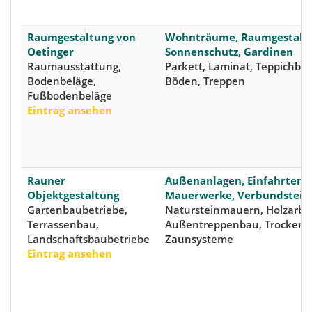
Raumgestaltung von
Wohnträume, Raumgestaltu
Oetinger
Sonnenschutz, Gardinen
Raumausstattung,
Parkett, Laminat, Teppichbö
Bodenbeläge,
Böden, Treppen
Fußbodenbeläge
Eintrag ansehen
Rauner
Außenanlagen, Einfahrten,
Objektgestaltung
Mauerwerke, Verbundstein
Gartenbaubetriebe,
Natursteinmauern, Holzarbei
Terrassenbau,
Außentreppenbau, Trockenl
Landschaftsbaubetriebe
Zaunsysteme
Eintrag ansehen