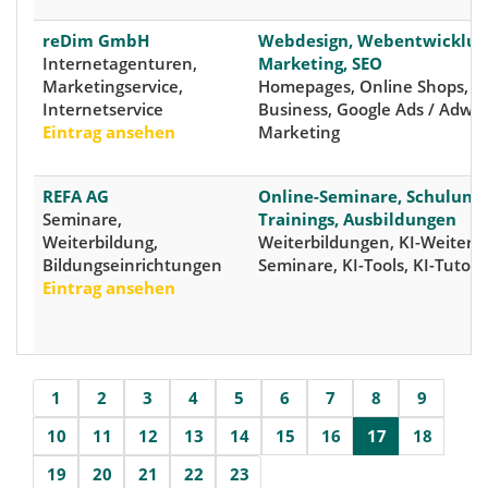
reDim GmbH
Webdesign, Webentwicklung
Internetagenturen,
Marketing, SEO
Marketingservice,
Homepages, Online Shops, 
Internetservice
Business, Google Ads / Adwor
Eintrag ansehen
Marketing
REFA AG
Online-Seminare, Schulung
Seminare,
Trainings, Ausbildungen
Weiterbildung,
Weiterbildungen, KI-Weiterbi
Bildungseinrichtungen
Seminare, KI-Tools, KI-Tutoria
Eintrag ansehen
1
2
3
4
5
6
7
8
9
10
11
12
13
14
15
16
17
18
19
20
21
22
23