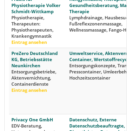
Physiotherapie Volker
Gesundheitsberatung, Manu
Schmidt-Wittkamp
Therapie
Physiotherapie,
Lymphdrainage, Hausbesuch
Therapeuten:
Fußreflexzonenmassage,
Physiotherapeuten,
Wellnessmassage, Fango-Heis
Krankengymnastik
Eintrag ansehen
PreZero Deutschland
Umweltservice, Aktenverni
KG, Betriebsstätte
Container, Wertstoffrecycli
Neunkirchen
Entsorgungskonzepte, Transp
Entsorgungsbetriebe,
Presscontainer, Umleerbehäl
Aktenvernichtung,
Hochzeitscontainer
Containerdienste
Eintrag ansehen
Privacy One GmbH
Datenschutz, Externe
EDV-Beratung,
Datenschutzbeauftragte, D