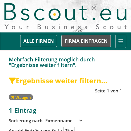
Togg
ALLE FIRMEN
FIRMA EINTRAGEN
Mehrfach-Filterung möglich durch
"Ergebnisse weiter filtern".
Ergebnisse weiter filtern...
Seite 1 von 1
Waagen
1
Eintrag
Sortierung nach
Anzahl Einträge pro Seite