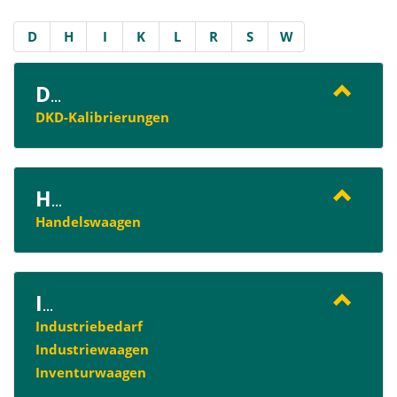
D
H
I
K
L
R
S
W
D
...
DKD-Kalibrierungen
H
...
Handelswaagen
I
...
Industriebedarf
Industriewaagen
Inventurwaagen