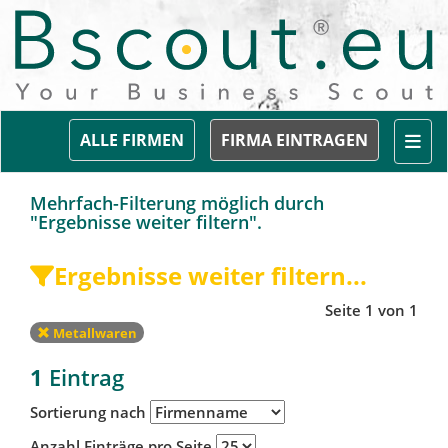
Togg
ALLE FIRMEN
FIRMA EINTRAGEN
Mehrfach-Filterung möglich durch
"Ergebnisse weiter filtern".
Ergebnisse weiter filtern...
Seite 1 von 1
Metallwaren
1
Eintrag
Sortierung nach
Anzahl Einträge pro Seite