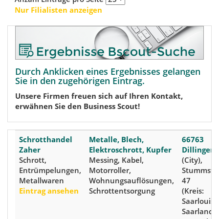
Nur Filialisten anzeigen
Durch Anklicken eines Ergebnisses gelangen
Sie in den zugehörigen Eintrag.
Unsere Firmen freuen sich auf Ihren Kontakt,
erwähnen Sie den Business Scout!
Schrotthandel
Metalle, Blech,
66763
Zaher
Elektroschrott, Kupfer
Dillingen
Schrott,
Messing, Kabel,
(City),
Entrümpelungen,
Motorroller,
Stummstr
Metallwaren
Wohnungsauflösungen,
47
Eintrag ansehen
Schrottentsorgung
(Kreis:
Saarlouis)
Saarland,