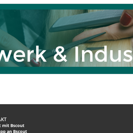
AKT
 mit Bscout
pp an Bscout