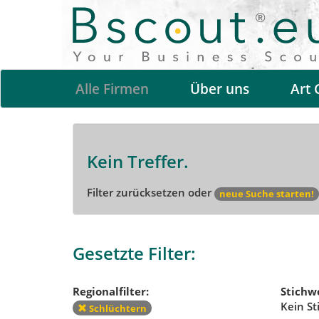
Alle Firmen
Über uns
Art 
Kein Treffer.
Filter zurücksetzen oder
neue Suche starten!
Gesetzte Filter:
Regionalfilter:
Stichwo
Kein St
Schlüchtern