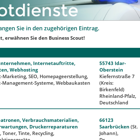
angen Sie in den zugehörigen Eintrag.
t, erwähnen Sie den Business Scout!
nternehmen, Internetauftritte,
55743 Idar-
ten, Webhosting
Oberstein
t-Marketing, SEO, Homepageerstellung,
Kiefernstraße 7
t-Management-Systeme, Webbaukasten
(Kreis:
Birkenfeld)
Rheinland-Pfalz,
Deutschland
atronen, Verbrauchsmaterialien,
66123
rwartungen, Druckerreparaturen
Saarbrücken
(St.
 Toner, Tinte, Recycling,
Johann),
nktionsgeräte
Dr.