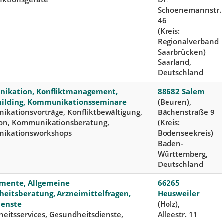
Schoenemannstr.
46
(Kreis:
Regionalverband
Saarbrücken)
Saarland,
Deutschland
ikation, Konfliktmanagement,
88682 Salem
ilding, Kommunikationsseminare
(Beuren),
kationsvorträge, Konfliktbewältigung,
Bächenstraße 9
on, Kommunikationsberatung,
(Kreis:
ikationsworkshops
Bodenseekreis)
Baden-
Württemberg,
Deutschland
mente, Allgemeine
66265
eitsberatung, Arzneimittelfragen,
Heusweiler
ienste
(Holz),
eitsservices, Gesundheitsdienste,
Alleestr. 11