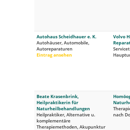
Autohaus Scheidhauer e. K.
Volvo H
Autohäuser, Automobile,
Repara
Autoreparaturen
Servicet
Eintrag ansehen
Hauptun
Beate Krasenbrink,
Homöop
Heilpraktikerin für
Naturhe
Naturheilbehandlungen
Therapi
Heilpraktiker, Alternative u.
nach Do
komplementäre
Therapiemethoden, Akupunktur