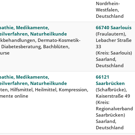
Nordrhein-
Westfalen,
Deutschland
athie, Medikamente,
66740 Saarlouis
ilverfahren, Naturheilkunde
(Fraulautern),
ikbehandlungen, Dermato-Kosmetik-
Lebacher Straße
t, Diabetesberatung, Bachblüten,
33
urse
(Kreis: Saarlouis)
Saarland,
Deutschland
athie, Medikamente,
66121
ilverfahren, Naturheilkunde
Saarbrücken
en, Hilfsmittel, Heilmittel, Kompression,
(Schafbrücke),
mente online
Kaiserstraße 49
(Kreis:
Regionalverband
Saarbrücken)
Saarland,
Deutschland