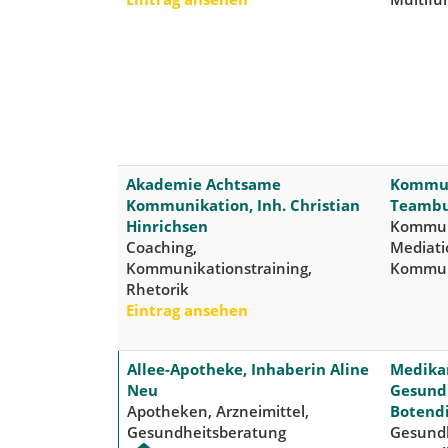
Akademie Achtsame
Kommun
Kommunikation, Inh. Christian
Teambu
Hinrichsen
Kommuni
Coaching,
Mediati
Kommunikationstraining,
Kommun
Rhetorik
Eintrag ansehen
Allee-Apotheke, Inhaberin Aline
Medika
Neu
Gesundh
Apotheken, Arzneimittel,
Botend
Gesundheitsberatung
Gesundh