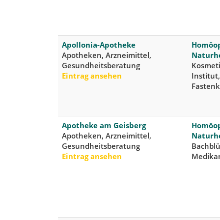
Apollonia-Apotheke
Homöop
Apotheken, Arzneimittel,
Naturhe
Gesundheitsberatung
Kosmet
Eintrag ansehen
Institu
Fastenk
Apotheke am Geisberg
Homöop
Apotheken, Arzneimittel,
Naturhe
Gesundheitsberatung
Bachblüt
Eintrag ansehen
Medika