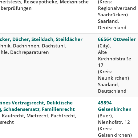
eitstests, Reiseapotheke, Medizinische
(Kreis:
überprüfungen
Regionalverband
Saarbrücken)
Saarland,
Deutschland
ker, Dächer, Steildach, Steildächer
66564 Ottweiler
hnik, Dachrinnen, Dachstuhl,
(City),
hle, Dachreparaturen
Alte
Kirchhofstraße
17
(Kreis:
Neunkirchen)
Saarland,
Deutschland
ines Vertragsrecht, Deliktische
45894
, Schadensersatz, Familienrecht
Gelsenkirchen
, Kaufrecht, Mietrecht, Pachtrecht,
(Buer),
srecht
Nienhofstr. 12
(Kreis:
Gelsenkirchen)