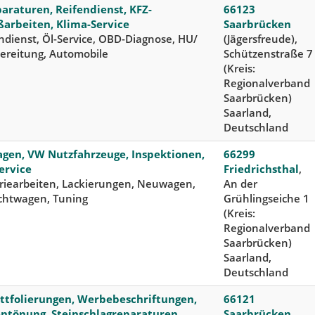
araturen, Reifendienst, KFZ-
66123
arbeiten, Klima-Service
Saarbrücken
dienst, Öl-Service, OBD-Diagnose, HU/
(Jägersfreude),
ereitung, Automobile
Schützenstraße 7
(Kreis:
Regionalverband
Saarbrücken)
Saarland,
Deutschland
gen, VW Nutzfahrzeuge, Inspektionen,
66299
ervice
Friedrichsthal
,
riearbeiten, Lackierungen, Neuwagen,
An der
chtwagen, Tuning
Grühlingseiche 1
(Kreis:
Regionalverband
Saarbrücken)
Saarland,
Deutschland
tfolierungen, Werbebeschriftungen,
66121
ntönung, Steinschlagreparaturen
Saarbrücken