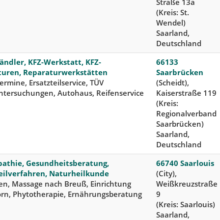
Straße 13a
(Kreis: St.
Wendel)
Saarland,
Deutschland
ändler, KFZ-Werkstatt, KFZ-
66133
turen, Reparaturwerkstätten
Saarbrücken
ermine, Ersatzteilservice, TÜV
(Scheidt),
tersuchungen, Autohaus, Reifenservice
Kaiserstraße 119
(Kreis:
Regionalverband
Saarbrücken)
Saarland,
Deutschland
athie, Gesundheitsberatung,
66740 Saarlouis
ilverfahren, Naturheilkunde
(City),
en, Massage nach Breuß, Einrichtung
Weißkreuzstraße
rn, Phytotherapie, Ernährungsberatung
9
(Kreis: Saarlouis)
Saarland,