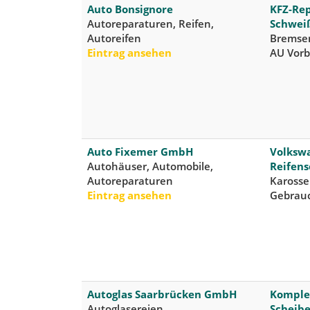
Auto Bonsignore
KFZ-Rep
Autoreparaturen, Reifen,
Schweiß
Autoreifen
Bremsen
Eintrag ansehen
AU Vorb
Auto Fixemer GmbH
Volkswa
Autohäuser, Automobile,
Reifens
Autoreparaturen
Karosse
Eintrag ansehen
Gebrau
Autoglas Saarbrücken GmbH
Komplet
Autoglasereien,
Scheibe