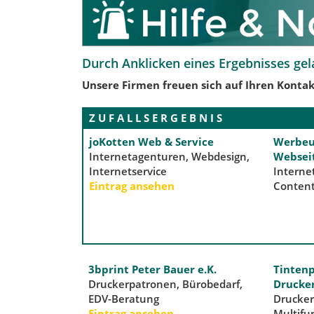
Durch Anklicken eines Ergebnisses gel
Unsere Firmen freuen sich auf Ihren Kontak
Z U F A L L S E R G E B N I S
joKotten Web & Service
Werbeu
Internetagenturen, Webdesign,
Websei
Internetservice
Interne
Eintrag ansehen
Conten
3bprint Peter Bauer e.K.
Tintenp
Druckerpatronen, Bürobedarf,
Drucke
EDV-Beratung
Drucker,
Eintrag ansehen
Multifu