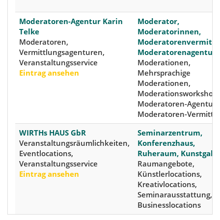
Moderatoren-Agentur Karin
Moderator,
Telke
Moderatorinnen,
Moderatoren,
Moderatorenvermittl
Vermittlungsagenturen,
Moderatorenagentur
Veranstaltungsservice
Moderationen,
Eintrag ansehen
Mehrsprachige
Moderationen,
Moderationsworkshops
Moderatoren-Agentur,
Moderatoren-Vermittl
WIRTHs HAUS GbR
Seminarzentrum,
Veranstaltungsräumlichkeiten,
Konferenzhaus,
Eventlocations,
Ruheraum, Kunstgaler
Veranstaltungsservice
Raumangebote,
Eintrag ansehen
Künstlerlocations,
Kreativlocations,
Seminarausstattung,
Businesslocations