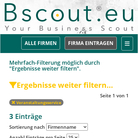
Togg
ALLE FIRMEN
FIRMA EINTRAGEN
Mehrfach-Filterung möglich durch
"Ergebnisse weiter filtern".
Ergebnisse weiter filtern...
Seite 1 von 1
Veranstaltungsservice
3
Einträge
Sortierung nach
Anzahl Einträge pro Seite