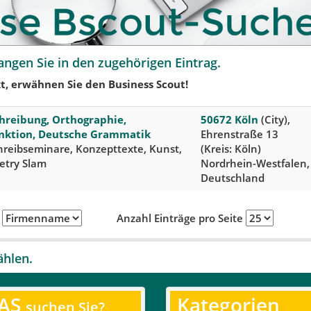
angen Sie in den zugehörigen Eintrag.
t, erwähnen Sie den Business Scout!
hreibung, Orthographie,
50672 Köln
(City),
nktion, Deutsche Grammatik
Ehrenstraße 13
hreibseminare, Konzepttexte, Kunst,
(Kreis: Köln)
etry Slam
Nordrhein-Westfalen,
Deutschland
h
Anzahl Einträge pro Seite
ählen.
AS
Kategorien
suchen Sie?