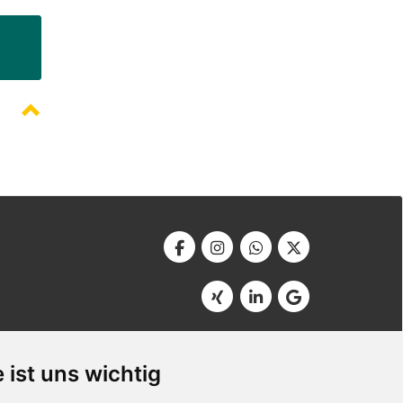
Werbeagentur Bonner
Am Soutyhof 15
 ist uns wichtig
D-66740 Saarlouis
Germany