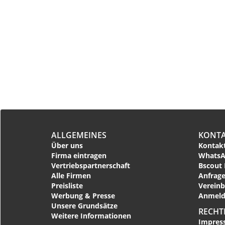
ALLGEMEINES
KONT
Über uns
Kontakt
Firma eintragen
WhatsA
Vertriebspartnerschaft
Bscout 
Alle Firmen
Anfrage
Preisliste
Vereinb
Werbung & Presse
Anmeld
Unsere Grundsätze
RECHT
Weitere Informationen
Impres