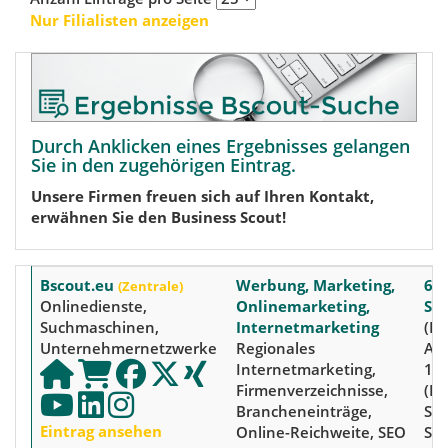
Nur Filialisten anzeigen
Durch Anklicken eines Ergebnisses gelangen
Sie in den zugehörigen Eintrag.
Unsere Firmen freuen sich auf Ihren Kontakt,
erwähnen Sie den Business Scout!
Bscout.eu
Werbung, Marketing,
66
(Zentrale)
Onlinedienste,
Onlinemarketing,
Saa
Suchmaschinen,
Internetmarketing
(Be
Unternehmernetzwerke
Regionales
Am
Internetmarketing,
15
Firmenverzeichnisse,
(Kr
Brancheneinträge,
Saa
Eintrag ansehen
Online-Reichweite, SEO
Saa