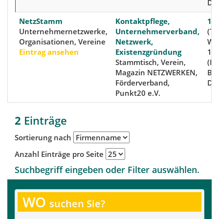
De
NetzStamm
Kontaktpflege,
135
Unternehmernetzwerke,
Unternehmerverband,
(Te
Organisationen, Vereine
Netzwerk,
Wic
Eintrag ansehen
Existenzgründung
1a
Stammtisch, Verein,
(Kr
Magazin NETZWERKEN,
Ber
Förderverband,
De
Punkt20 e.V.
2
Einträge
Sortierung nach
Anzahl Einträge pro Seite
Suchbegriff eingeben oder Filter auswählen.
WO
suchen Sie?