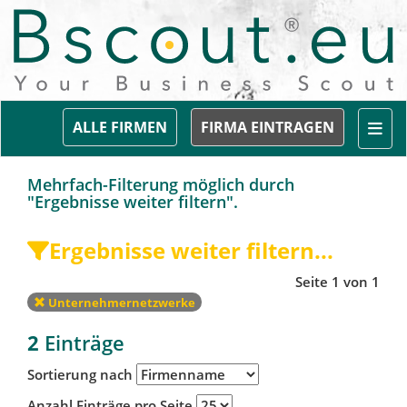
Togg
ALLE FIRMEN
FIRMA EINTRAGEN
Mehrfach-Filterung möglich durch
"Ergebnisse weiter filtern".
Ergebnisse weiter filtern...
Seite 1 von 1
Unternehmernetzwerke
2
Einträge
Sortierung nach
Anzahl Einträge pro Seite