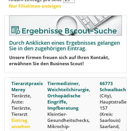
Nur Filialisten anzeigen
Durch Anklicken eines Ergebnisses gelangen
Sie in den zugehörigen Eintrag.
Unsere Firmen freuen sich auf Ihren Kontakt,
erwähnen Sie den Business Scout!
Tierarztpraxis
Tiermediziner,
66773
Merey
Weichteilchirurgie,
Schwalbach
Tierärzte,
Orthopädische
(City),
Ärzte:
Eingriffe,
Hauptstraße
Tierärzte,
Impfberatung
157
Tierarzt
Kleintier-
(Kreis:
Eintrag
Gesundheitschecks,
Saarlouis)
ansehen
Mikrochip-
Saarland,