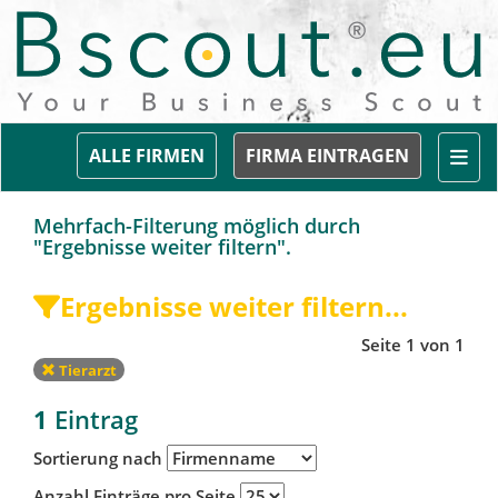
Togg
ALLE FIRMEN
FIRMA EINTRAGEN
Mehrfach-Filterung möglich durch
"Ergebnisse weiter filtern".
Ergebnisse weiter filtern...
Seite 1 von 1
Tierarzt
1
Eintrag
Sortierung nach
Anzahl Einträge pro Seite