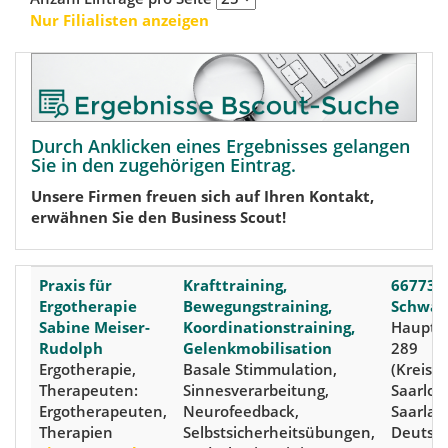
Nur Filialisten anzeigen
Durch Anklicken eines Ergebnisses gelangen
Sie in den zugehörigen Eintrag.
Unsere Firmen freuen sich auf Ihren Kontakt,
erwähnen Sie den Business Scout!
Praxis für
Krafttraining,
66773
Ergotherapie
Bewegungstraining,
Schwal
Sabine Meiser-
Koordinationstraining,
Haupts
Rudolph
Gelenkmobilisation
289
Ergotherapie,
Basale Stimmulation,
(Kreis:
Therapeuten:
Sinnesverarbeitung,
Saarloui
Ergotherapeuten,
Neurofeedback,
Saarlan
Therapien
Selbstsicherheitsübungen,
Deutsc