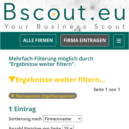
Togg
ALLE FIRMEN
FIRMA EINTRAGEN
Mehrfach-Filterung möglich durch
"Ergebnisse weiter filtern".
Ergebnisse weiter filtern...
Seite 1 von 1
Therapeuten: Ergotherapeuten
1
Eintrag
Sortierung nach
Anzahl Einträge pro Seite