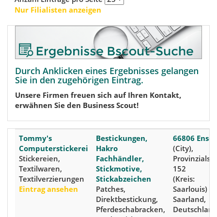
Nur Filialisten anzeigen
Durch Anklicken eines Ergebnisses gelangen
Sie in den zugehörigen Eintrag.
Unsere Firmen freuen sich auf Ihren Kontakt,
erwähnen Sie den Business Scout!
Tommy's
Bestickungen,
66806 Ensdo
Computerstickerei
Hakro
(City),
Stickereien,
Fachhändler,
Provinzialst
Textilwaren,
Stickmotive,
152
Textilverzierungen
Stickabzeichen
(Kreis:
Eintrag ansehen
Patches,
Saarlouis)
Direktbestickung,
Saarland,
Pferdeschabracken,
Deutschlan