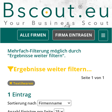
Togg
ALLE FIRMEN
FIRMA EINTRAGEN
Mehrfach-Filterung möglich durch
"Ergebnisse weiter filtern".
Ergebnisse weiter filtern...
Seite 1 von 1
Textilwaren
1
Eintrag
Sortierung nach
Anzahl Einträge pro Seite