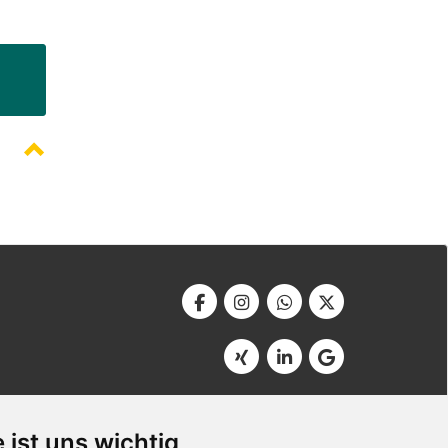
Werbeagentur Bonner
Am Soutyhof 15
 ist uns wichtig
D-66740 Saarlouis