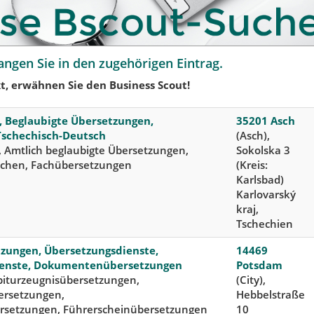
angen Sie in den zugehörigen Eintrag.
t, erwähnen Sie den Business Scout!
, Beglaubigte Übersetzungen,
35201 Asch
Tschechisch-Deutsch
(Asch),
, Amtlich beglaubigte Übersetzungen,
Sokolska 3
achen, Fachübersetzungen
(Kreis:
Karlsbad)
Karlovarský
kraj,
Tschechien
tzungen, Übersetzungsdienste,
14469
ienste, Dokumentenübersetzungen
Potsdam
Abiturzeugnisübersetzungen,
(City),
rsetzungen,
Hebbelstraße
rsetzungen, Führerscheinübersetzungen
10