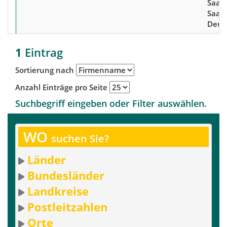
Saar
Saarl
Deut
1
Eintrag
Sortierung nach
Anzahl Einträge pro Seite
Suchbegriff eingeben oder Filter auswählen.
WO
suchen Sie?
Länder
Bundesländer
Landkreise
Postleitzahlen
Orte