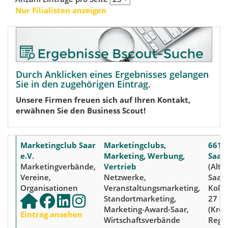
Nur Filialisten anzeigen
Durch Anklicken eines Ergebnisses gelangen
Sie in den zugehörigen Eintrag.
Unsere Firmen freuen sich auf Ihren Kontakt,
erwähnen Sie den Business Scout!
Marketingclub Saar
Marketingclubs,
6611
e.V.
Marketing, Werbung,
Saar
Marketingverbände,
Vertrieb
(Alt-
Vereine,
Netzwerke,
Saarb
Organisationen
Veranstaltungsmarketing,
Koßm
Standortmarketing,
27
Marketing-Award-Saar,
(Kreis
Eintrag ansehen
Wirtschaftsverbände
Regi