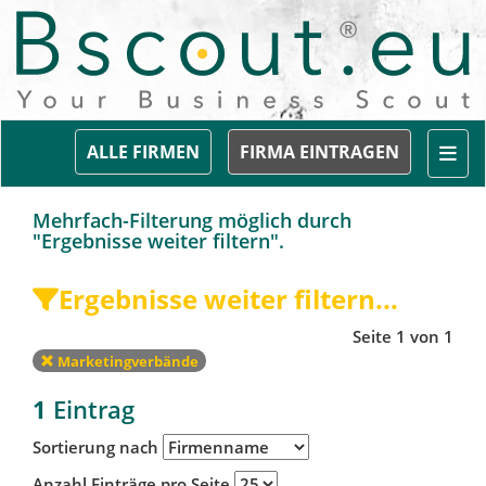
Togg
ALLE FIRMEN
FIRMA EINTRAGEN
Mehrfach-Filterung möglich durch
"Ergebnisse weiter filtern".
Ergebnisse weiter filtern...
Seite 1 von 1
Marketingverbände
1
Eintrag
Sortierung nach
Anzahl Einträge pro Seite