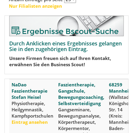
Nur Filialisten anzeigen
Durch Anklicken eines Ergebnisses gelangen
Sie in den zugehörigen Eintrag.
Unsere Firmen freuen sich auf Ihren Kontakt,
erwähnen Sie den Business Scout!
NaDao
Faszientherapie,
68259
Faszientherapie
Gangschule,
Mannhei
Stefan Heisel
Bewegungscoaching,
(Wallstadt)
Physiotherapie,
Selbstverteidigung
Königshofe
Heilgymnastik,
Gangseminare,
Str. 14
Kampfsportschulen
Bewegungsanalyse,
(Kreis:
Eintrag ansehen
Körpertherapeut,
Mannheim
Körpermentor,
Baden-