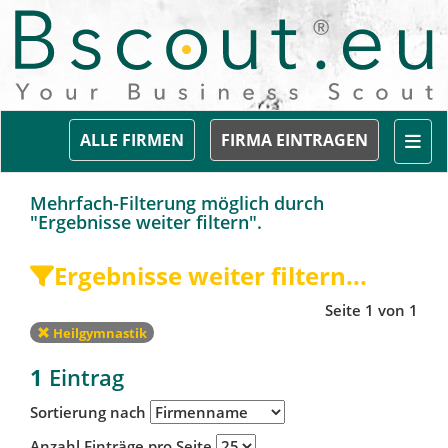
Togg
ALLE FIRMEN
FIRMA EINTRAGEN
Mehrfach-Filterung möglich durch
"Ergebnisse weiter filtern".
Ergebnisse weiter filtern...
Seite 1 von 1
Heilgymnastik
1
Eintrag
Sortierung nach
Anzahl Einträge pro Seite