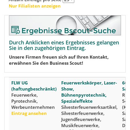
Nur Filialisten anzeigen
Durch Anklicken eines Ergebnisses gelangen
Sie in den zugehörigen Eintrag.
Unsere Firmen freuen sich auf Ihren Kontakt,
erwähnen Sie den Business Scout!
FLW UG
Feuerwerkskörper, Laser-
667
(haftungbeschränkt)
Show,
Saa
Feuerwerke,
Bühnenpyrotechnik,
Ren
Pyrotechnik,
Spezialeffekte
54b
Werbeunternehmen
Silvesterfeuerwerksartikel,
(Kre
Eintrag ansehen
Silvesterfeuerwerke,
Saa
Jugendfeuerwerke,
Saa
Musikfeuerwerke,
Deu