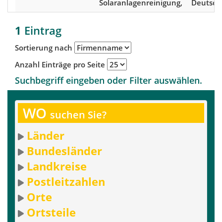
Solaranlagenreinigung,
Deutsch
1
Eintrag
Sortierung nach
Anzahl Einträge pro Seite
Suchbegriff eingeben oder Filter auswählen.
WO
suchen Sie?
Länder
Bundesländer
Landkreise
Postleitzahlen
Orte
Ortsteile