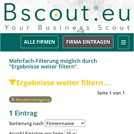
Togg
ALLE FIRMEN
FIRMA EINTRAGEN
Mehrfach-Filterung möglich durch
"Ergebnisse weiter filtern".
Ergebnisse weiter filtern...
Seite 1 von 1
Fensterreinigung
1
Eintrag
Sortierung nach
Anzahl Einträge pro Seite