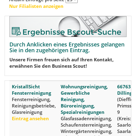
Nur Filialisten anzeigen
Durch Anklicken eines Ergebnisses gelangen
Sie in den zugehörigen Eintrag.
Unsere Firmen freuen sich auf Ihren Kontakt,
erwähnen Sie den Business Scout!
KristallSicht
Wohnungsreinigung,
66763
Fensterreinigung
Gewerbliche
Dillinge
Fensterreinigung,
Reinigung,
(Diefflen
Reinigungsbetriebe,
Büroreinigung,
Primsst
Glasreinigung
Spezialreinigungen
9
Eintrag ansehen
Glasfassadenreinigung,
(Kreis:
Schaufensterreinigung,
Saarloui
Wintergärtenreinigung,
Saarland