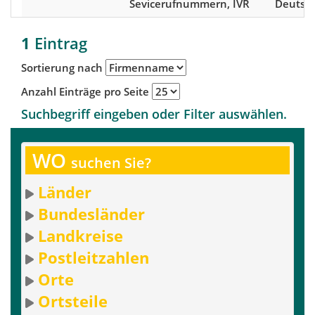
Sevicerufnummern, IVR
Deutsc
1
Eintrag
Sortierung nach
Anzahl Einträge pro Seite
Suchbegriff eingeben oder Filter auswählen.
WO
suchen Sie?
Länder
Bundesländer
Landkreise
Postleitzahlen
Orte
Ortsteile