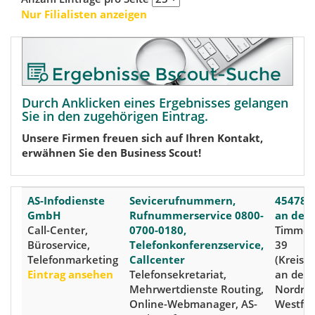
Nur Filialisten anzeigen
Durch Anklicken eines Ergebnisses gelangen
Sie in den zugehörigen Eintrag.
Unsere Firmen freuen sich auf Ihren Kontakt,
erwähnen Sie den Business Scout!
AS-Infodienste
Sevicerufnummern,
45478 
GmbH
Rufnummerservice 0800-
an der
Call-Center,
0700-0180,
Timmerh
Büroservice,
Telefonkonferenzservice,
39
Telefonmarketing
Callcenter
(Kreis:
Eintrag ansehen
Telefonsekretariat,
an der 
Mehrwertdienste Routing,
Nordrhe
Online-Webmanager, AS-
Westfal