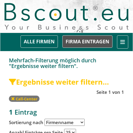
Togg
ALLE FIRMEN
FIRMA EINTRAGEN
Mehrfach-Filterung möglich durch
"Ergebnisse weiter filtern".
Ergebnisse weiter filtern...
Seite 1 von 1
Call-Center
1
Eintrag
Sortierung nach
Anzahl Einträge pro Seite