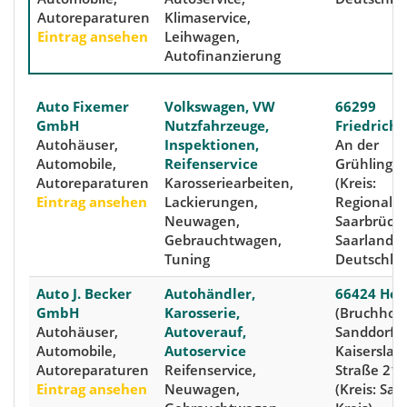
Autoreparaturen
Klimaservice,
Eintrag ansehen
Leihwagen,
Autofinanzierung
Auto Fixemer
Volkswagen, VW
66299
GmbH
Nutzfahrzeuge,
Friedrichs
Autohäuser,
Inspektionen,
An der
Automobile,
Reifenservice
Grühlingse
Autoreparaturen
Karosseriearbeiten,
(Kreis:
Eintrag ansehen
Lackierungen,
Regionalv
Neuwagen,
Saarbrück
Gebrauchtwagen,
Saarland,
Tuning
Deutschla
Auto J. Becker
Autohändler,
66424 Ho
GmbH
Karosserie,
(Bruchhof-
Autohäuser,
Autoverauf,
Sanddorf),
Automobile,
Autoservice
Kaiserslau
Autoreparaturen
Reifenservice,
Straße 21E
Eintrag ansehen
Neuwagen,
(Kreis: Saa