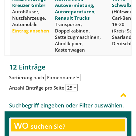
Kreuzer GmbH
Autovermietung,
Schwalba
Autohäuser,
Autoreparaturen,
(Hülzweiler
Nutzfahrzeuge,
Renault Trucks
Carl-Benz-
Automobile
Transporter,
18-20
Eintrag ansehen
Doppelkabinen,
(Kreis: Saa
Sattelzugmaschinen,
Saarland,
Abrollkipper,
Deutschla
Kastenwagen
12
Einträge
Sortierung nach
Anzahl Einträge pro Seite
Suchbegriff eingeben oder Filter auswählen.
WO
suchen Sie?