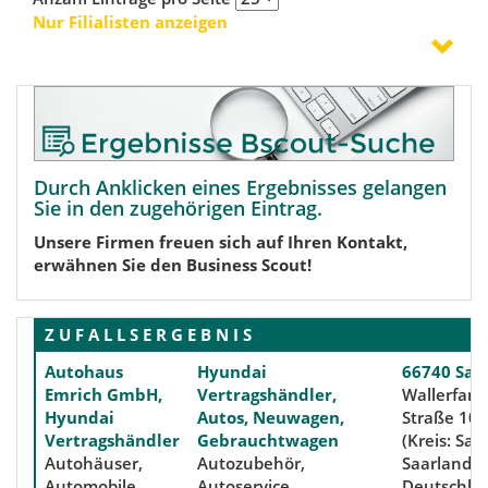
Nur Filialisten anzeigen
Durch Anklicken eines Ergebnisses gelangen
Sie in den zugehörigen Eintrag.
Unsere Firmen freuen sich auf Ihren Kontakt,
erwähnen Sie den Business Scout!
Z U F A L L S E R G E B N I S
Autohaus
Hyundai
66740 Saar
Emrich GmbH,
Vertragshändler,
Wallerfang
Hyundai
Autos, Neuwagen,
Straße 100
Vertragshändler
Gebrauchtwagen
(Kreis: Saa
Autohäuser,
Autozubehör,
Saarland,
Automobile,
Autoservice,
Deutschla