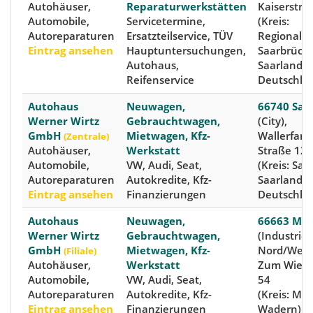
Autohäuser,
Reparaturwerkstätten
Kaiserstra
Automobile,
Servicetermine,
(Kreis:
Autoreparaturen
Ersatzteilservice, TÜV
Regionalv
Eintrag ansehen
Hauptuntersuchungen,
Saarbrück
Autohaus,
Saarland,
Reifenservice
Deutschla
Autohaus
Neuwagen,
66740 Saar
Werner Wirtz
Gebrauchtwagen,
(City),
GmbH
Mietwagen, Kfz-
Wallerfang
(Zentrale)
Autohäuser,
Werkstatt
Straße 124
Automobile,
VW, Audi, Seat,
(Kreis: Saa
Autoreparaturen
Autokredite, Kfz-
Saarland,
Eintrag ansehen
Finanzierungen
Deutschla
Autohaus
Neuwagen,
66663 Mer
Werner Wirtz
Gebrauchtwagen,
(Industrie
GmbH
Mietwagen, Kfz-
Nord/West
(Filiale)
Autohäuser,
Werkstatt
Zum Wiese
Automobile,
VW, Audi, Seat,
54
Autoreparaturen
Autokredite, Kfz-
(Kreis: Mer
Eintrag ansehen
Finanzierungen
Wadern)