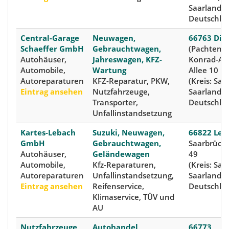
Saarland,
Deutschla
Central-Garage
Neuwagen,
66763 Dill
Schaeffer GmbH
Gebrauchtwagen,
(Pachten),
Autohäuser,
Jahreswagen, KFZ-
Konrad-Ad
Automobile,
Wartung
Allee 10
Autoreparaturen
KFZ-Reparatur, PKW,
(Kreis: Saa
Eintrag ansehen
Nutzfahrzeuge,
Saarland,
Transporter,
Deutschla
Unfallinstandsetzung
Kartes-Lebach
Suzuki, Neuwagen,
66822 Leb
GmbH
Gebrauchtwagen,
Saarbrück
Autohäuser,
Geländewagen
49
Automobile,
Kfz-Reparaturen,
(Kreis: Saa
Autoreparaturen
Unfallinstandsetzung,
Saarland,
Eintrag ansehen
Reifenservice,
Deutschla
Klimaservice, TÜV und
AU
Nutzfahrzeuge
Autohandel,
66773