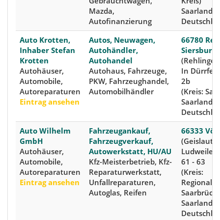
Gebrauchtwagen,
Kreis)
Mazda,
Saarland,
Autofinanzierung
Deutschla
Auto Krotten,
Autos, Neuwagen,
66780 Reh
Inhaber Stefan
Autohändler,
Siersburg
Krotten
Autohandel
(Rehlingen
Autohäuser,
Autohaus, Fahrzeuge,
In Dürrfel
Automobile,
PKW, Fahrzeughandel,
2b
Autoreparaturen
Automobilhändler
(Kreis: Saa
Eintrag ansehen
Saarland,
Deutschla
Auto Wilhelm
Fahrzeugankauf,
66333 Völ
GmbH
Fahrzeugverkauf,
(Geislauter
Autohäuser,
Autowerkstatt, HU/AU
Ludweilers
Automobile,
Kfz-Meisterbetrieb, Kfz-
61 - 63
Autoreparaturen
Reparaturwerkstatt,
(Kreis:
Eintrag ansehen
Unfallreparaturen,
Regionalv
Autoglas, Reifen
Saarbrück
Saarland,
Deutschla