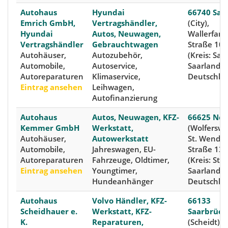
Autohaus
Hyundai
66740 Saar
Emrich GmbH,
Vertragshändler,
(City),
Hyundai
Autos, Neuwagen,
Wallerfang
Vertragshändler
Gebrauchtwagen
Straße 100
Autohäuser,
Autozubehör,
(Kreis: Saa
Automobile,
Autoservice,
Saarland,
Autoreparaturen
Klimaservice,
Deutschla
Eintrag ansehen
Leihwagen,
Autofinanzierung
Autohaus
Autos, Neuwagen, KFZ-
66625 Noh
Kemmer GmbH
Werkstatt,
(Wolferswei
Autohäuser,
Autowerkstatt
St. Wendel
Automobile,
Jahreswagen, EU-
Straße 13a
Autoreparaturen
Fahrzeuge, Oldtimer,
(Kreis: St.
Eintrag ansehen
Youngtimer,
Saarland,
Hundeanhänger
Deutschla
Autohaus
Volvo Händler, KFZ-
66133
Scheidhauer e.
Werkstatt, KFZ-
Saarbrück
K.
Reparaturen,
(Scheidt),