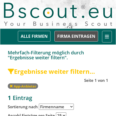
Togg
ALLE FIRMEN
FIRMA EINTRAGEN
Mehrfach-Filterung möglich durch
"Ergebnisse weiter filtern".
Ergebnisse weiter filtern...
Seite 1 von 1
App-Anbieter
1
Eintrag
Sortierung nach
Anzahl Einträge pro Seite