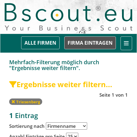
Togg
ALLE FIRMEN
FIRMA EINTRAGEN
Mehrfach-Filterung möglich durch
"Ergebnisse weiter filtern".
Ergebnisse weiter filtern...
Seite 1 von 1
Triesenberg
1
Eintrag
Sortierung nach
Anzahl Einträge pro Seite