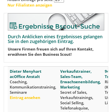
Nur Filialisten anzeigen
Durch Anklicken eines Ergebnisses gelangen
Sie in den zugehörigen Eintrag.
Unsere Firmen freuen sich auf Ihren Kontakt,
erwähnen Sie den Business Scout!
Dieter Menyhart
Verkaufstrainer,
949
acOffice Anstalt
Sales-Team,
Tri
Coaching,
Erwachsenenbildung,
Rie
Kommunikationstraining,
Marketing
(Kre
Seminare
Secret of Sales,
Tri
Eintrag ansehen
Verkaufstrainings,
Unt
Social Selling,
Lie
Telefonakquise,