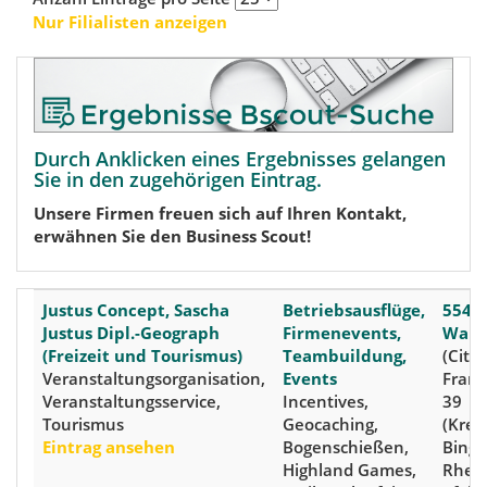
Nur Filialisten anzeigen
Durch Anklicken eines Ergebnisses gelangen
Sie in den zugehörigen Eintrag.
Unsere Firmen freuen sich auf Ihren Kontakt,
erwähnen Sie den Business Scout!
Justus Concept, Sascha
Betriebsausflüge,
5542
Justus Dipl.-Geograph
Firmenevents,
Wald
(Freizeit und Tourismus)
Teambuildung,
(City)
Veranstaltungsorganisation,
Events
Fran
Veranstaltungsservice,
Incentives,
39
Tourismus
Geocaching,
(Krei
Eintrag ansehen
Bogenschießen,
Binge
Highland Games,
Rhein