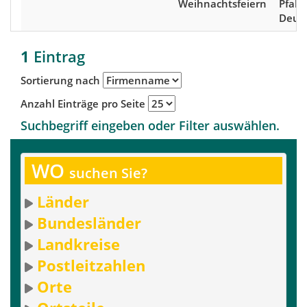
Weihnachtsfeiern
Pfalz,
Deut
1
Eintrag
Sortierung nach
Anzahl Einträge pro Seite
Suchbegriff eingeben oder Filter auswählen.
WO
suchen Sie?
Länder
Bundesländer
Landkreise
Postleitzahlen
Orte