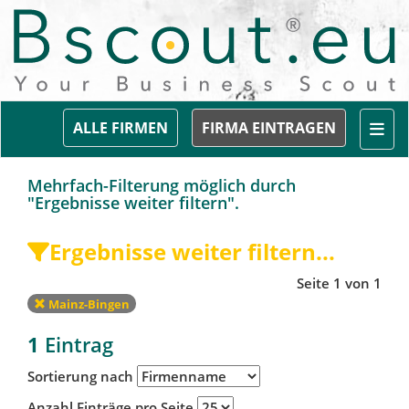
Togg
ALLE FIRMEN
FIRMA EINTRAGEN
Mehrfach-Filterung möglich durch
"Ergebnisse weiter filtern".
Ergebnisse weiter filtern...
Seite 1 von 1
Mainz-Bingen
1
Eintrag
Sortierung nach
Anzahl Einträge pro Seite