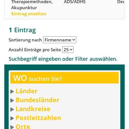
Therapiemethoden,
ADS/ADHS
Deut
Akupunktur
Eintrag ansehen
1
Eintrag
Sortierung nach
Anzahl Einträge pro Seite
Suchbegriff eingeben oder Filter auswählen.
WO
suchen Sie?
Länder
Bundesländer
Landkreise
Postleitzahlen
Orte