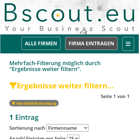
Togg
ALLE FIRMEN
FIRMA EINTRAGEN
Mehrfach-Filterung möglich durch
"Ergebnisse weiter filtern".
Ergebnisse weiter filtern...
Seite 1 von 1
Hersfeld-Rotenburg
1
Eintrag
Sortierung nach
Anzahl Einträge pro Seite