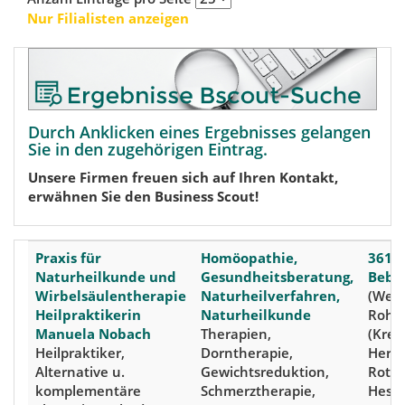
Nur Filialisten anzeigen
Durch Anklicken eines Ergebnisses gelangen
Sie in den zugehörigen Eintrag.
Unsere Firmen freuen sich auf Ihren Kontakt,
erwähnen Sie den Business Scout!
Praxis für
Homöopathie,
3617
Naturheilkunde und
Gesundheitsberatung,
Bebr
Wirbelsäulentherapie
Naturheilverfahren,
(Weit
Heilpraktikerin
Naturheilkunde
Rohr
Manuela Nobach
Therapien,
(Kreis
Heilpraktiker,
Dorntherapie,
Hersf
Alternative u.
Gewichtsreduktion,
Roten
komplementäre
Schmerztherapie,
Hesse