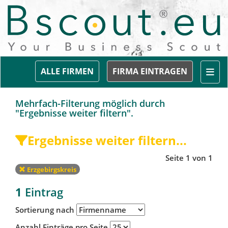
Togg
ALLE FIRMEN
FIRMA EINTRAGEN
Mehrfach-Filterung möglich durch
"Ergebnisse weiter filtern".
Ergebnisse weiter filtern...
Seite 1 von 1
Erzgebirgskreis
1
Eintrag
Sortierung nach
Anzahl Einträge pro Seite