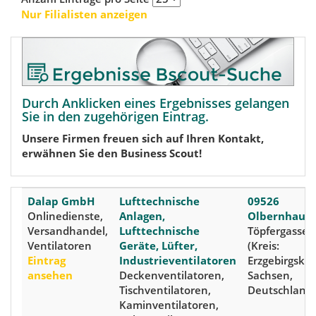
Nur Filialisten anzeigen
Durch Anklicken eines Ergebnisses gelangen
Sie in den zugehörigen Eintrag.
Unsere Firmen freuen sich auf Ihren Kontakt,
erwähnen Sie den Business Scout!
Dalap GmbH
Lufttechnische
09526
Onlinedienste,
Anlagen,
Olbernhau
,
Versandhandel,
Lufttechnische
Töpfergasse 
Ventilatoren
Geräte, Lüfter,
(Kreis:
Eintrag
Industrieventilatoren
Erzgebirgskre
ansehen
Deckenventilatoren,
Sachsen,
Tischventilatoren,
Deutschland
Kaminventilatoren,