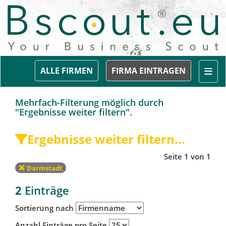
Togg
ALLE FIRMEN
FIRMA EINTRAGEN
Mehrfach-Filterung möglich durch
"Ergebnisse weiter filtern".
Ergebnisse weiter filtern...
Seite 1 von 1
Darmstadt
2
Einträge
Sortierung nach
Anzahl Einträge pro Seite