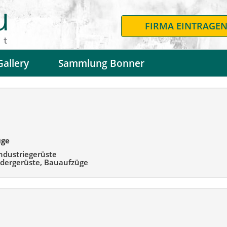
FIRMA EINTRAGE
Gallery
Sammlung Bonner
o
üge
ndustriegerüste
ondergerüste, Bauaufzüge