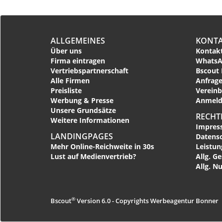
ALLGEMEINES
KONT
Über uns
Kontakt
Firma eintragen
WhatsA
Vertriebspartnerschaft
Bscout 
Alle Firmen
Anfrage
Preisliste
Vereinb
Werbung & Presse
Anmeld
Unsere Grundsätze
RECHT
Weitere Informationen
Impres
LANDINGPAGES
Datens
Mehr Online-Reichweite in 30s
Leistu
Lust auf Medienvertrieb?
Allg. G
Allg. N
®
Bscout
Version 6.0 - Copyrights Werbeagentur Bonner