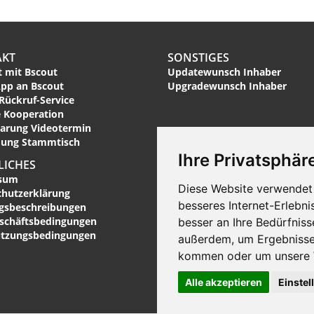
AKT
SONSTIGES
 mit Bscout
Updatewunsch Inhaber
pp an Bscout
Upgradewunsch Inhaber
Rückruf-Service
 Kooperation
arung Videotermin
ung Stammtisch
Ihre Privatsphäre
LICHES
sum
Diese Website verwendet 
chutzerklärung
besseres Internet-Erlebni
ngsbeschreibungen
eschäftsbedingungen
besser an Ihre Bedürfnis
utzungsbedingungen
außerdem, um Ergebnisse
kommen oder um unsere W
Alle akzeptieren
Einstel