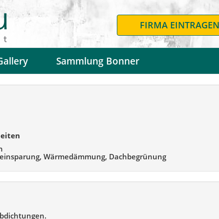
FIRMA EINTRAGE
Gallery
Sammlung Bonner
eiten
n
gieeinsparung, Wärmedämmung, Dachbegrünung
abdichtungen.