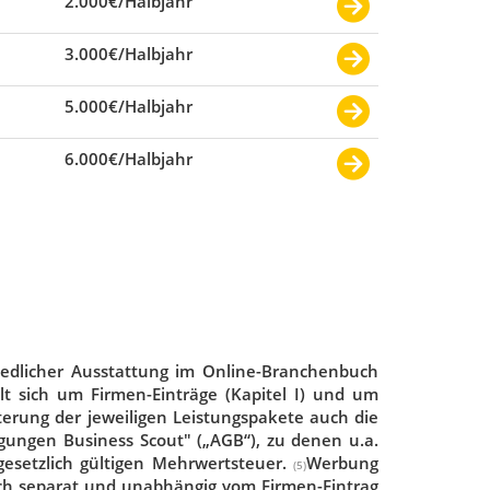
2.000€/Halbjahr
3.000€/Halbjahr
5.000€/Halbjahr
6.000€/Halbjahr
iedlicher Ausstattung im Online-Branchenbuch
lt sich um Firmen-Einträge (Kapitel I) und um
erung der jeweiligen Leistungspakete auch die
gungen Business Scout" („AGB“), zu denen u.a.
gesetzlich gültigen Mehrwertsteuer.
Werbung
(5)
uch separat und unabhängig vom Firmen-Eintrag