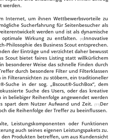
lt werden.
 im Internet, um ihnen Wettbewerbsvorteile zu
tmögliche Sucherfahrung für Seitenbesucher als
eiterentwickelt werden und ist als dynamische
e optimale Wirkung zu entfalten.
Innovative
(4)
ch-Philosophie des Business Scout entsprechen.
nden der Einträge und verzichtet daher bewusst
s Scout bietet faires Listing statt willkürlichem
in besonderer Weise das schnelle Finden durch
effer durch besondere Filter und Filterklassen
in Filteransichten zu stöbern, ein traditioneller
ut®-Suche in der sog. „Bscout®-SuchBox“, dem
fokussierte Suche des Users, oder das kreative
 in beliebiger Reihenfolge angewendet werden
das spart dem Nutzer Aufwand und Zeit.
Der
(11)
och die Reihenfolge der Treffer zu beeinflussen.
alte, Leistungskomponenten oder Funktionen
terung auch seines eigenen Leistungspakets zu.
u den Produkten betreffen, um aus Kundensicht