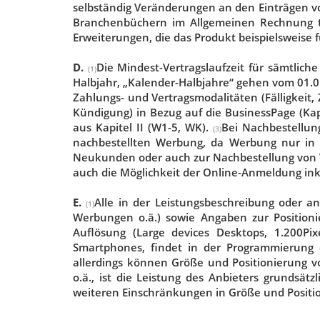
selbständig Veränderungen an den Einträgen v
Branchenbüchern im Allgemeinen Rechnung tr
Erweiterungen, die das Produkt beispielsweise 
D.
Die Mindest-Vertragslaufzeit für sämtlic
(1)
Halbjahr, „Kalender-Halbjahre“ gehen vom 01.01
Zahlungs- und Vertragsmodalitäten (Fälligkeit, 
Kündigung) in Bezug auf die BusinessPage (Kapi
aus Kapitel II (W1-5, WK).
Bei Nachbestellung
(3)
nachbestellten Werbung, da Werbung nur in 
Neukunden oder auch zur Nachbestellung von W
auch die Möglichkeit der Online-Anmeldung inkl
E.
Alle in der Leistungsbeschreibung oder an
(1)
Werbungen o.ä.) sowie Angaben zur Positionie
Auflösung (Large devices Desktops, 1.200Pi
Smartphones, findet in der Programmierung 
allerdings können Größe und Positionierung v
o.ä., ist die Leistung des Anbieters grundsät
weiteren Einschränkungen in Größe und Positio