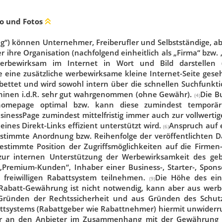
go und Fotos
rag“) können Unternehmer, Freiberufler und Selbstständige, 
er ihre Organisation (nachfolgend einheitlich als „Firma“ bz
werbewirksam im Internet in Wort und Bild darstellen (
 eine zusätzliche werbewirksame kleine Internet-Seite geseh
ettet und wird sowohl intern über die schnellen Suchfunkti
hinen i.d.R. sehr gut wahrgenommen (ohne Gewähr).
Die B
(4)
nhomepage optimal bzw. kann diese zumindest temporär
BusinessPage zumindest mittelfristig immer auch zur vollwer
ines Direkt-Links effizient unterstützt wird.
Anspruch auf 
(6)
timmte Anordnung bzw. Reihenfolge der veröffentlichten Da
estimmte Position der Zugriffsmöglichkeiten auf die Firmen
ur internen Unterstützung der Werbewirksamkeit des gebuch
„Premium-Kunden“, Inhaber einer Business-, Starter-, Spons
freiwilligen Rabattsystem teilnehmen.
Die Höhe des ein
(9)
ne Rabatt-Gewährung ist nicht notwendig, kann aber aus wer
Gründen der Rechtssicherheit und aus Gründen des Schutz
attsystems (Rabattgeber wie Rabattnehmer) hiermit unwider
der an den Anbieter im Zusammenhang mit der Gewährung