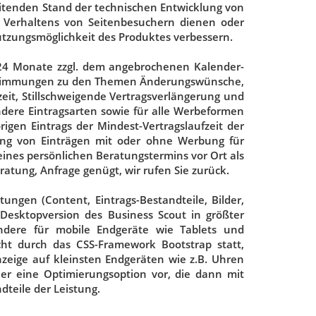
itenden Stand der technischen Entwicklung von
 Verhaltens von Seitenbesuchern dienen oder
Nutzungsmöglichkeit des Produktes verbessern.
t 24 Monate zzgl. dem angebrochenen Kalender-
stimmungen zu den Themen Änderungswünsche,
fzeit, Stillschweigende Vertragsverlängerung und
andere Eintragsarten sowie für alle Werbeformen
igen Eintrags der Mindest-Vertragslaufzeit der
ng von Einträgen mit oder ohne Werbung für
nes persönlichen Beratungstermins vor Ort als
atung, Anfrage genügt, wir rufen Sie zurück.
ungen (Content, Eintrags-Bestandteile, Bilder,
 Desktopversion des Business Scout in größter
ondere für mobile Endgeräte wie Tablets und
ht durch das CSS-Framework Bootstrap statt,
nzeige auf kleinsten Endgeräten wie z.B. Uhren
hier eine Optimierungsoption vor, die dann mit
teile der Leistung.