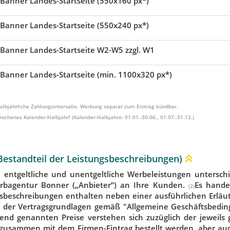
Banner Landes-Startseite (550x160 px*)
Banner Landes-Startseite (550x240 px*)
Banner Landes-Startseite W2-W5 zzgl. W1
Banner Landes-Startseite (min. 1100x320 px*)
 Halbjährliche Zahlungsintervalle. Werbung separat zum Eintrag kündbar.
ochenes Kalender-Halbjahr! (Kalender-Halbjahre: 01.01.-30.06., 01.07.-31.12.)
Bestandteil der Leistungsbeschreibungen)
ntgeltliche und unentgeltliche Werbeleistungen untersch
erbagentur Bonner („Anbieter“) an Ihre Kunden.
Es hande
(2)
gsbeschreibungen enthalten neben einer ausführlichen Erläut
il der Vertragsgrundlagen gemäß "Allgemeine Geschäftsbedin
gend genannten Preise verstehen sich zuzüglich der jeweils 
nn zusammen mit dem Firmen-Eintrag bestellt werden, aber a