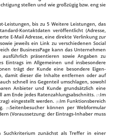
htigung stellen und wie großzügig bzw. eng sie
-Leistungen, bis zu 5 Weitere Leistungen, das
tandard-Kontaktdaten veröffentlicht (Adresse,
erte E-Mail Adresse, eine direkte Verlinkung zur
wie jeweils ein Link zu verschiedenen Social
reich der BusinessPage kann das Unternehmen
g ausführlich präsentieren sowie Angaben zu
des Eintrags im Allgemeinen und insbesondere
tionen trägt der Kunde eine besondere Eigen-
en, damit dieser die Inhalte entfernen oder auf
 auch schnell ins Gegenteil umschlagen, sowohl
aren Anbieter und Kunde grundsätzlich eine
all am Ende jedes Ratenzahlungsabschnitts.
Im
(7)
trag) eingestellt werden.
Im Funktionsbereich
(8)
ng.
Seitenbesucher können per Webformular
(9)
ern (Voraussetzung: der Eintrags-Inhaber muss
Suchkriterium zunächst als Treffer in einer