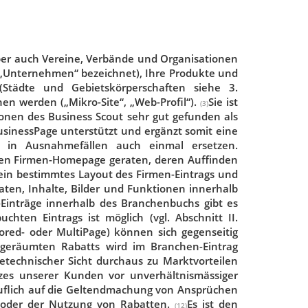
aber auch Vereine, Verbände und Organisationen
w. „Unternehmen“ bezeichnet), Ihre Produkte und
Städte und Gebietskörperschaften siehe 3.
en werden („Mikro-Site“, „Web-Profil“).
Sie ist
(3)
onen des Business Scout sehr gut gefunden als
usinessPage unterstützt und ergänzt somit eine
 in Ausnahmefällen auch einmal ersetzen.
tigen Firmen-Homepage geraten, deren Auffinden
ein bestimmtes Layout des Firmen-Eintrags und
ten, Inhalte, Bilder und Funktionen innerhalb
-Einträge innerhalb des Branchenbuchs gibt es
ten Eintrags ist möglich (vgl. Abschnitt II.
ored- oder MultiPage) können sich gegenseitig
geräumten Rabatts wird im Branchen-Eintrag
betechnischer Sicht durchaus zu Marktvorteilen
es unserer Kunden vor unverhältnismässiger
ruflich auf die Geltendmachung von Ansprüchen
 oder der Nutzung von Rabatten.
Es ist den
(12)