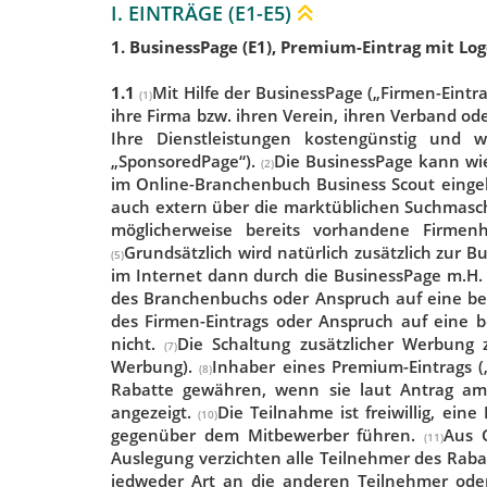
I. EINTRÄGE (E1-E5)
1. BusinessPage (E1), Premium-Eintrag mit Lo
1.1
Mit Hilfe der BusinessPage („Firmen-Eint
(1)
ihre Firma bzw. ihren Verein, ihren Verband od
Ihre Dienstleistungen kostengünstig und 
„SponsoredPage“).
Die BusinessPage kann wie
(2)
im Online-Branchenbuch Business Scout eingeb
auch extern über die marktüblichen Suchmasc
möglicherweise bereits vorhandene Firme
Grundsätzlich wird natürlich zusätzlich zur 
(5)
im Internet dann durch die BusinessPage m.H. e
des Branchenbuchs oder Anspruch auf eine bes
des Firmen-Eintrags oder Anspruch auf eine b
nicht.
Die Schaltung zusätzlicher Werbung z
(7)
Werbung).
Inhaber eines Premium-Eintrags (
(8)
Rabatte gewähren, wenn sie laut Antrag am 
angezeigt.
Die Teilnahme ist freiwillig, ei
(10)
gegenüber dem Mitbewerber führen.
Aus 
(11)
Auslegung verzichten alle Teilnehmer des Rab
jedweder Art an die anderen Teilnehmer o