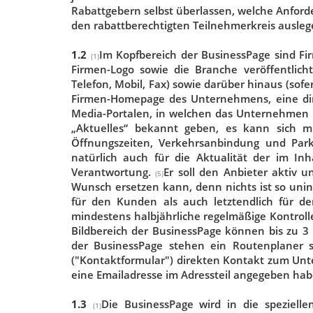
Rabattgebern selbst überlassen, welche Anford
den rabattberechtigten Teilnehmerkreis ausleg
1.2
Im Kopfbereich der BusinessPage sind Fi
(1)
Firmen-Logo sowie die Branche veröffentlich
Telefon, Mobil, Fax) sowie darüber hinaus (sofe
Firmen-Homepage des Unternehmens, eine dire
Media-Portalen, in welchen das Unternehmen 
„Aktuelles“ bekannt geben, es kann sich mi
Öffnungszeiten, Verkehrsanbindung und Par
natürlich auch für die Aktualität der im In
Verantwortung.
Er soll den Anbieter aktiv u
(5)
Wunsch ersetzen kann, denn nichts ist so unin
für den Kunden als auch letztendlich für d
mindestens halbjährliche regelmäßige Kontroll
Bildbereich der BusinessPage können bis zu 3 B
der BusinessPage stehen ein Routenplaner s
("Kontaktformular") direkten Kontakt zum Unt
eine Emailadresse im Adressteil angegeben hab
1.3
Die BusinessPage wird in die speziell
(1)