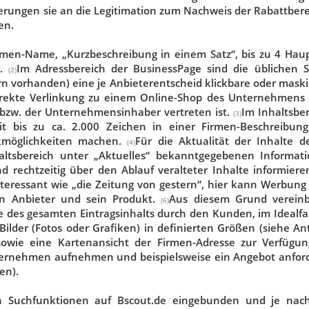
erungen sie an die Legitimation zum Nachweis der Rabattberec
en.
rmen-Name, „Kurzbeschreibung in einem Satz“, bis zu 4 Haupt
t.
Im Adressbereich der BusinessPage sind die üblichen S
(2)
rn vorhanden) eine je Anbieterentscheid klickbare oder maski
kte Verlinkung zu einem Online-Shop des Unternehmens so
bzw. der Unternehmensinhaber vertreten ist.
Im Inhaltsbe
(3)
t bis zu ca. 2.000 Zeichen in einer Firmen-Beschreibun
kmöglichkeiten machen.
Für die Aktualität der Inhalte 
(4)
haltsbereich unter „Aktuelles“ bekanntgegebenen Informa
nd rechtzeitig über den Ablauf veralteter Inhalte informier
teressant wie „die Zeitung von gestern“, hier kann Werbung
en Anbieter und sein Produkt.
Aus diesem Grund vereinb
(6)
e des gesamten Eintragsinhalts durch den Kunden, im Idealf
ilder (Fotos oder Grafiken) in definierten Größen (siehe An
owie eine Kartenansicht der Firmen-Adresse zur Verfügu
ernehmen aufnehmen und beispielsweise ein Angebot anford
en).
en Suchfunktionen auf Bscout.de eingebunden und je nach 