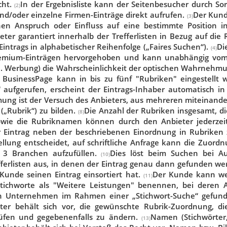
cht.
In der Ergebnisliste kann der Seitenbesucher durch Sor
(2)
nd/oder einzelne Firmen-Einträge direkt aufrufen.
Der Kund
(3)
n Anspruch oder Einfluss auf eine bestimmte Position in 
ter garantiert innerhalb der Trefferlisten in Bezug auf die Re
intrags in alphabetischer Reihenfolge („Faires Suchen“).
Di
(4)
Premium-Einträgen hervorgehoben und kann unabhängig vom L
 II. Werbung) die Wahrscheinlichkeit der optischen Wahrnehm
 BusinessPage kann in bis zu fünf "Rubriken" eingestellt
ufgerufen, erscheint der Eintrags-Inhaber automatisch in d
immung ist der Versuch des Anbieters, aus mehreren mitei
(„Rubrik“) zu bilden.
Die Anzahl der Rubriken insgesamt, 
(8)
owie die Rubriknamen können durch den Anbieter jederzeit
r Eintrag neben der beschriebenen Einordnung in Rubriken 
tellung entscheidet, auf schriftliche Anfrage kann die Zuord
u 3 Branchen aufzufüllen.
Dies löst beim Suchen bei A
(10)
fferlisten aus, in denen der Eintrag genau dann gefunden we
Kunde seinen Eintrag einsortiert hat.
Der Kunde kann wei
(11)
 Stichworte als "Weitere Leistungen" benennen, bei der
ein Unternehmen im Rahmen einer „Stichwort-Suche“ gefund
ter behält sich vor, die gewünschte Rubrik-Zuordnung, 
rüfen und gegebenenfalls zu ändern.
Namen (Stichwörter,
(13)