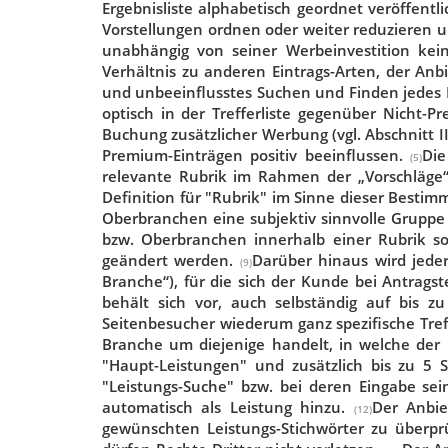
Ergebnisliste alphabetisch geordnet veröffentli
Vorstellungen ordnen oder weiter reduzieren u
unabhängig von seiner Werbeinvestition keine
Verhältnis zu anderen Eintrags-Arten, der Anbie
und unbeeinflusstes Suchen und Finden jedes E
optisch in der Trefferliste gegenüber Nicht-
Buchung zusätzlicher Werbung (vgl. Abschnitt
Premium-Einträgen positiv beeinflussen.
Die
(5)
relevante Rubrik im Rahmen der „Vorschläge“ a
Definition für "Rubrik" im Sinne dieser Best
Oberbranchen eine subjektiv sinnvolle Gruppe 
bzw. Oberbranchen innerhalb einer Rubrik s
geändert werden.
Darüber hinaus wird jede
(9)
Branche“), für die sich der Kunde bei Antrags
behält sich vor, auch selbständig auf bis z
Seitenbesucher wiederum ganz spezifische Tre
Branche um diejenige handelt, in welche der 
"Haupt-Leistungen" und zusätzlich bis zu 5
"Leistungs-Suche" bzw. bei deren Eingabe s
automatisch als Leistung hinzu.
Der Anbie
(12)
gewünschten Leistungs-Stichwörter zu überp