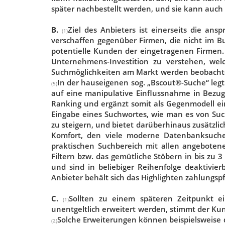
später nachbestellt werden, und sie kann auch
B.
Ziel des Anbieters ist einerseits die a
(1)
verschaffen gegenüber Firmen, die nicht im B
potentielle Kunden der eingetragenen Firmen
Unternehmens-Investition zu verstehen, wel
Suchmöglichkeiten am Markt werden beobachtet 
In der hauseigenen sog. „Bscout®-Suche“ legt
(5)
auf eine manipulative Einflussnahme in Bezug 
Ranking und ergänzt somit als Gegenmodell ein
Eingabe eines Suchwortes, wie man es von Such
zu steigern, und bietet darüberhinaus zusätzlich
Komfort, den viele moderne Datenbanksuche
praktischen Suchbereich mit allen angebote
Filtern bzw. das gemütliche Stöbern in bis zu 
und sind in beliebiger Reihenfolge deaktivi
Anbieter behält sich das Highlighten zahlungspf
C.
Sollten zu einem späteren Zeitpunkt e
(1)
unentgeltlich erweitert werden, stimmt der Ku
Solche Erweiterungen können beispielsweise
(2)