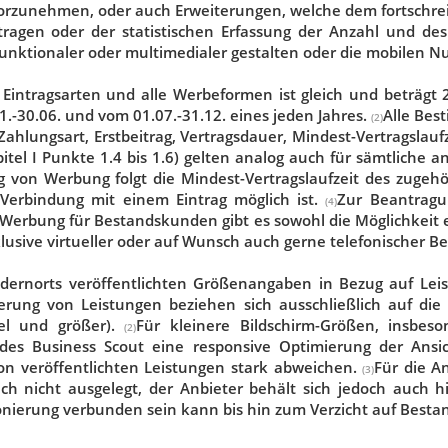
orzunehmen, oder auch Erweiterungen, welche dem fortschre
agen oder der statistischen Erfassung der Anzahl und des
funktionaler oder multimedialer gestalten oder die mobilen 
he Eintragsarten und alle Werbeformen ist gleich und beträg
.-30.06. und vom 01.07.-31.12. eines jeden Jahres.
Alle Be
(2)
Zahlungsart, Erstbeitrag, Vertragsdauer, Mindest-Vertragslau
tel I Punkte 1.4 bis 1.6) gelten analog auch für sämtliche 
 von Werbung folgt die Mindest-Vertragslaufzeit des zugehör
Verbindung mit einem Eintrag möglich ist.
Zur Beantragu
(4)
erbung für Bestandskunden gibt es sowohl die Möglichkeit ei
usive virtueller oder auf Wunsch auch gerne telefonischer Ber
dernorts veröffentlichten Größenangaben in Bezug auf Leist
rung von Leistungen beziehen sich ausschließlich auf die
xel und größer).
Für kleinere Bildschirm-Größen, insbes
(2)
des Business Scout eine responsive Optimierung der Ansic
on veröffentlichten Leistungen stark abweichen.
Für die A
(3)
zlich nicht ausgelegt, der Anbieter behält sich jedoch auch 
nierung verbunden sein kann bis hin zum Verzicht auf Bestand