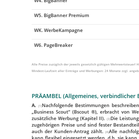
W4. BigBanner
W5. BigBanner Premium
WK. WerbeKampagne
W6. PageBreaker
Alle Preise zuzüglich der jeweils gesetzlich gültigen Mehrwertsteuer!
Mindest-Laufzeit aller Einträge und Werbungen: 24 Monate zzgl. angebr
PRÄAMBEL (Allgemeines, verbindlicher 
A.
Nachfolgende Bestimmungen beschreiben e
(1)
„Business Scout“ (Bscout ®), erbracht von W
zusätzliche Werbung (Kapitel II).
Die Leistun
(3)
zugehörigen Preise und sind fester Bestandte
auch der Kunden-Antrag zählt.
Alle nachfol
(4)
kann flexibel eingesetzt werden, d.h. sie ka