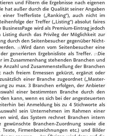
tieren und Filtern die Ergebnisse nach eigenen
e hat außer durch die Qualität seiner Angaben
einer Trefferliste („Ranking“), auch nicht im
ihenfolge der Treffer („Listing“) absolut faires
e BusinessPage wird als Premium-Eintrag jedoch
isting durch das Privileg der Möglichkeit zur
ung durch den Seitenbesucher gegenüber Nicht-
 werden.
Wird dann vom Seitenbesucher eine
(6)
er generierten Ergebnisliste als Treffer.
Die
(7)
nander im Zusammenhang stehenden Branchen und
die Anzahl und Zusammenstellung der Branchen
 nach freiem Ermessen gekürzt, ergänzt oder
zusätzlich einer Branche zugeordnet („Master-
nung zu max. 3 Branchen erfolgen, der Anbieter
uswahl einer bestimmten Branche durch den
rden kann, wenn es sich bei der angesteuerten
terhin bei Anmeldung bis zu 4 Stichworte als
en Auswahl sein Unternehmen im Rahmen einer
en wird, das System rechnet Branchen intern
die gewünschte Branchen-Zuordnung sowie die
 Texte, Firmenbezeichnungen etc.) und Bilder