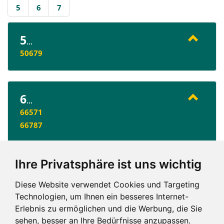
5
6
7
5
...
50679
6
...
66571
66787
Ihre Privatsphäre ist uns wichtig
7
...
75433
Diese Website verwendet Cookies und Targeting
Technologien, um Ihnen ein besseres Internet-
Erlebnis zu ermöglichen und die Werbung, die Sie
sehen, besser an Ihre Bedürfnisse anzupassen.
5
6
7