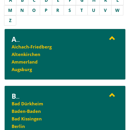
A
B
C
D
E
F
G
H
K
L
M
N
O
P
R
S
T
U
V
W
Z
A
...
Aichach-Friedberg
Altenkirchen
Ammerland
Augsburg
B
...
Bad Dürkheim
Baden-Baden
Bad Kissingen
Berlin