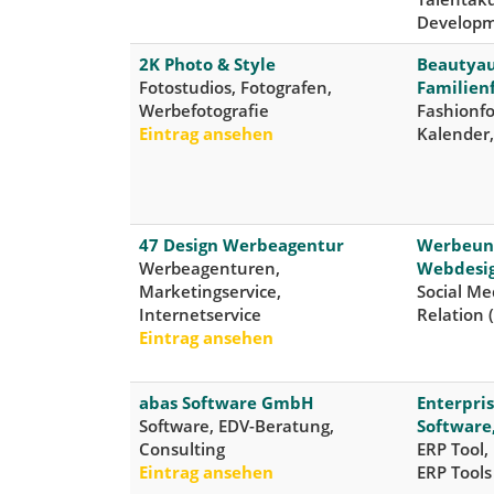
Develop
2K Photo & Style
Beautyau
Fotostudios, Fotografen,
Familienf
Werbefotografie
Fashionfo
Eintrag ansehen
Kalender
47 Design Werbeagentur
Werbeunt
Werbeagenturen,
Webdesig
Marketingservice,
Social Me
Internetservice
Relation 
Eintrag ansehen
abas Software GmbH
Enterpris
Software, EDV-Beratung,
Software
Consulting
ERP Tool,
Eintrag ansehen
ERP Tools