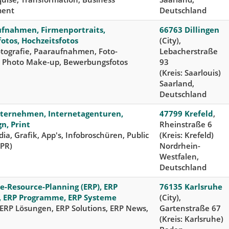
ment
Deutschland
fnahmen, Firmenportraits,
66763 Dillingen
otos, Hochzeitsfotos
(City),
tografie, Paaraufnahmen, Foto-
Lebacherstraße
, Photo Make-up, Bewerbungsfotos
93
(Kreis: Saarlouis)
Saarland,
Deutschland
ernehmen, Internetagenturen,
47799 Krefeld
,
n, Print
Rheinstraße 6
dia, Grafik, App's, Infobroschüren, Public
(Kreis: Krefeld)
(PR)
Nordrhein-
Westfalen,
Deutschland
e-Resource-Planning (ERP), ERP
76135 Karlsruhe
, ERP Programme, ERP Systeme
(City),
 ERP Lösungen, ERP Solutions, ERP News,
Gartenstraße 67
(Kreis: Karlsruhe)