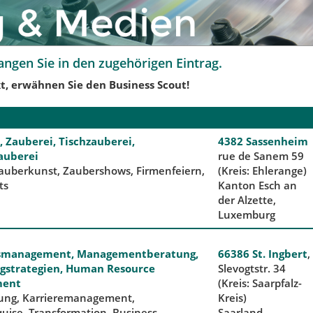
angen Sie in den zugehörigen Eintrag.
t, erwähnen Sie den Business Scout!
 Zauberei, Tischzauberei,
4382 Sassenheim
auberei
rue de Sanem 59
auberkunst, Zaubershows, Firmenfeiern,
(Kreis: Ehlerange)
ts
Kanton Esch an
der Alzette,
Luxemburg
bsmanagement, Managementberatung,
66386 St. Ingbert
,
gstrategien, Human Resource
Slevogtstr. 34
ent
(Kreis: Saarpfalz-
ung, Karrieremanagement,
Kreis)
uise, Transformation, Business
Saarland,