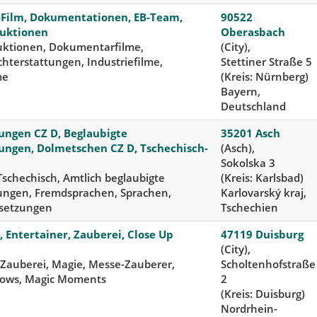
-Film, Dokumentationen, EB-Team,
90522
uktionen
Oberasbach
uktionen, Dokumentarfilme,
(City),
chterstattungen, Industriefilme,
Stettiner Straße 5
me
(Kreis: Nürnberg)
Bayern,
Deutschland
ungen CZ D, Beglaubigte
35201 Asch
ungen, Dolmetschen CZ D, Tschechisch-
(Asch),
Sokolska 3
schechisch, Amtlich beglaubigte
(Kreis: Karlsbad)
ungen, Fremdsprachen, Sprachen,
Karlovarský kraj,
setzungen
Tschechien
 Entertainer, Zauberei, Close Up
47119 Duisburg
(City),
Zauberei, Magie, Messe-Zauberer,
Scholtenhofstraße
ows, Magic Moments
2
(Kreis: Duisburg)
Nordrhein-