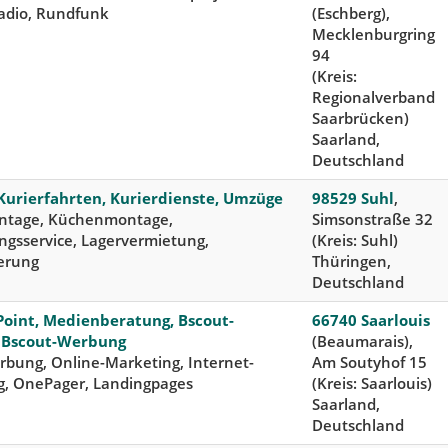
radio, Rundfunk
(Eschberg),
Mecklenburgring
94
(Kreis:
Regionalverband
Saarbrücken)
Saarland,
Deutschland
 Kurierfahrten, Kurierdienste, Umzüge
98529 Suhl
,
tage, Küchenmontage,
Simsonstraße 32
ngsservice, Lagervermietung,
(Kreis: Suhl)
erung
Thüringen,
Deutschland
Point, Medienberatung, Bscout-
66740 Saarlouis
, Bscout-Werbung
(Beaumarais),
bung, Online-Marketing, Internet-
Am Soutyhof 15
g, OnePager, Landingpages
(Kreis: Saarlouis)
Saarland,
Deutschland