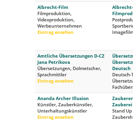
Albrecht-Film
Albrecht
Filmproduktion,
Filmprod
Videoproduktion,
Postprod
Werbeunternehmen
Sportberi
Eintrag ansehen
Imagefil
Amtliche Übersetzungen D-CZ
Übersetz
Jana Petrikova
Übersetz
Übersetzungen, Dolmetscher,
Deutsch
Sprachmittler
Deutsch-T
Eintrag ansehen
Übersetz
Fachüber
Ananda Archer Illusion
Zauberer,
Künstler, Zauberkünstler,
Zauberei
Unterhaltungskünstler
Stand Up 
Eintrag ansehen
Zaubersh