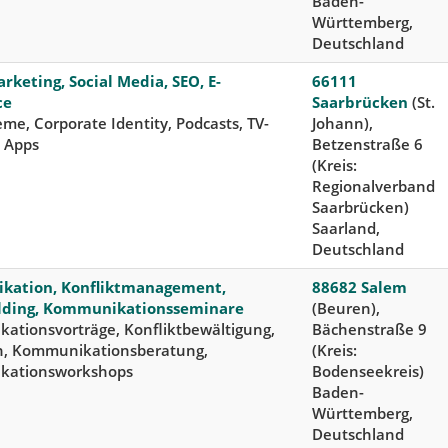
Baden-
Württemberg,
Deutschland
keting, Social Media, SEO, E-
66111
ce
Saarbrücken
(St.
me, Corporate Identity, Podcasts, TV-
Johann),
 Apps
Betzenstraße 6
(Kreis:
Regionalverband
Saarbrücken)
Saarland,
Deutschland
ation, Konfliktmanagement,
88682 Salem
ding, Kommunikationsseminare
(Beuren),
ationsvorträge, Konfliktbewältigung,
Bächenstraße 9
n, Kommunikationsberatung,
(Kreis:
kationsworkshops
Bodenseekreis)
Baden-
Württemberg,
Deutschland