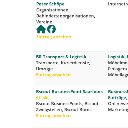
Peter Schöpe
Internet
Organisationen,
Behindertenorganisationen,
Vereine
Eintrag ansehen
BR Transport & Logistik
Logistik,
Transporte, Kurierdienste,
Möbelmon
Umzüge
Einlageru
Eintrag ansehen
Möbellag
Bscout BusinessPoint Saarlouis
Business
Einträge
(Filiale)
Bscout BusinessPoints, Bscout
Onlinewer
Zweigstellen, Bscout Büros
Marketin
Eintrag ansehen