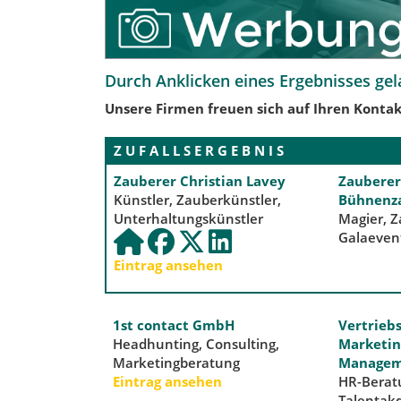
Durch Anklicken eines Ergebnisses gel
Unsere Firmen freuen sich auf Ihren Kontak
Z U F A L L S E R G E B N I S
Zauberer Christian Lavey
Zauberer,
Künstler, Zauberkünstler,
Bühnenz
Unterhaltungskünstler
Magier, Z
Galaeven
Eintrag ansehen
1st contact GmbH
Vertrie
Headhunting, Consulting,
Marketin
Marketingberatung
Managem
Eintrag ansehen
HR-Berat
Talentakq