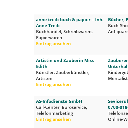
anne treib buch & papier – Inh.
Bücher, 
Anne Treib
Buch-Shop
Buchhandel, Schreibwaren,
Antiquar
Papierwaren
Eintrag ansehen
Artistin und Zauberin Miss
Zauberer,
Edith
Unterhal
Künstler, Zauberkünstler,
Kindergeb
Artisten
Mentalist
Eintrag ansehen
AS-Infodienste GmbH
Seviceru
Call-Center, Büroservice,
0700-018
Telefonmarketing
Telefonse
Eintrag ansehen
Online-W