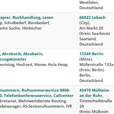
Westfalen,
Deutschland
Papier, Buchhandlung, Lesen
66822 Lebach
, Schulbedarf, Bürobedarf,
(City),
ische Suche, Hörbücher
Am Markt 20
(Kreis: Saarlouis)
Saarland,
Deutschland
 Akrobatik, Akrobatin,
13349 Berlin
tungskünstler
(Mitte),
urtstag, Hochzeit, Messe, Hula Hoop,
Müllerstraße 133a
(Kreis: Berlin)
Berlin,
Deutschland
fnummern, Rufnummerservice 0800-
45478 Mülheim
0, Telefonkonferenzservice, Callcenter
an der Ruhr
,
kretariat, Mehrwertdienste Routing,
Timmerhellstraße
ebmanager, AS-Sevicerufnummern, IVR
39
(Kreis: Mülheim