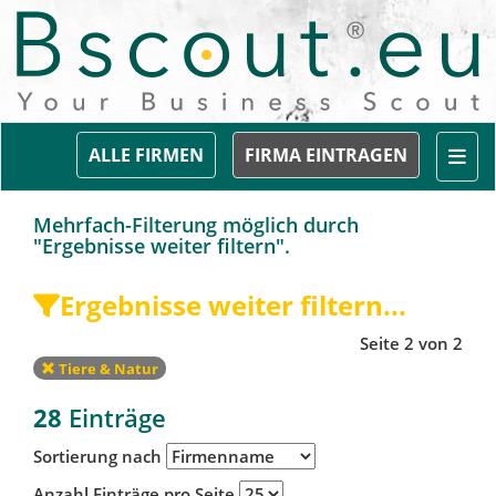
Togg
ALLE FIRMEN
FIRMA EINTRAGEN
Mehrfach-Filterung möglich durch
"Ergebnisse weiter filtern".
Ergebnisse weiter filtern...
Seite 2 von 2
Tiere & Natur
28
Einträge
Sortierung nach
Anzahl Einträge pro Seite