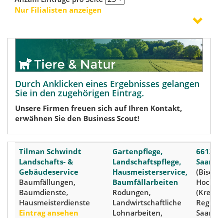
Nur Filialisten anzeigen
Durch Anklicken eines Ergebnisses gelangen
Sie in den zugehörigen Eintrag.
Unsere Firmen freuen sich auf Ihren Kontakt,
erwähnen Sie den Business Scout!
Tilman Schwindt
Gartenpflege,
66132
Landschafts- &
Landschaftspflege,
Saarb
Gebäudeservice
Hausmeisterservice,
(Bisc
Baumfällungen,
Baumfällarbeiten
Hochs
Baumdienste,
Rodungen,
(Kreis:
Hausmeisterdienste
Landwirtschaftliche
Regio
Eintrag ansehen
Lohnarbeiten,
Saarb