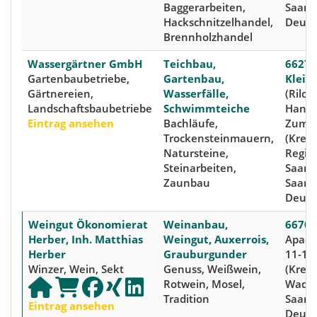
Baggerarbeiten,
Saarl
Hackschnitzelhandel,
Deuts
Brennholzhandel
Wassergärtner GmbH
Teichbau,
66271
Gartenbaubetriebe,
Gartenbau,
Klein
Gärtnereien,
Wasserfälle,
(Rilch
Landschaftsbaubetriebe
Schwimmteiche
Hanwe
Eintrag ansehen
Bachläufe,
Zum B
Trockensteinmauern,
(Kreis:
Natursteine,
Regio
Steinarbeiten,
Saarb
Zaunbau
Saarl
Deuts
Weingut Ökonomierat
Weinanbau,
66706
Herber, Inh. Matthias
Weingut, Auxerrois,
Apach
Herber
Grauburgunder
11-17
Winzer, Wein, Sekt
Genuss, Weißwein,
(Kreis
Rotwein, Mosel,
Wader
Tradition
Saarl
Eintrag ansehen
Deuts